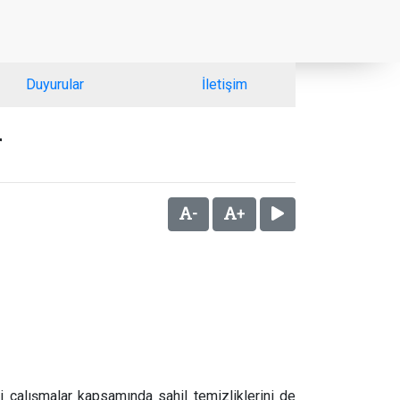
Duyurular
İletişim
r
-
+
i çalışmalar kapsamında sahil temizliklerini de