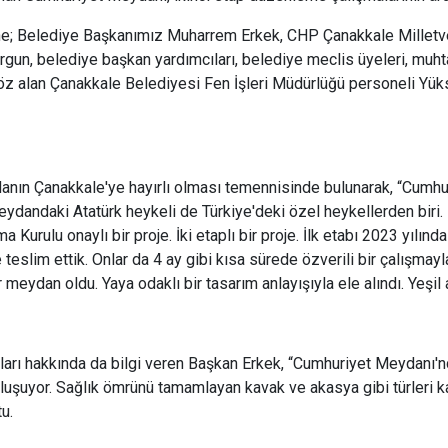
ne; Belediye Başkanımız Muharrem Erkek, CHP Çanakkale Milletve
un, belediye başkan yardımcıları, belediye meclis üyeleri, muhtar
 söz alan Çanakkale Belediyesi Fen İşleri Müdürlüğü personeli 
nın Çanakkale'ye hayırlı olması temennisinde bulunarak, “Cumhur
ydandaki Atatürk heykeli de Türkiye'deki özel heykellerden biri.
Kurulu onaylı bir proje. İki etaplı bir proje. İlk etabı 2023 yılınd
slim ettik. Onlar da 4 ay gibi kısa sürede özverili bir çalışmayla
eydan oldu. Yaya odaklı bir tasarım anlayışıyla ele alındı. Yeşil 
arı hakkında da bilgi veren Başkan Erkek, “Cumhuriyet Meydanı'nd
uşuyor. Sağlık ömrünü tamamlayan kavak ve akasya gibi türleri ka
u.