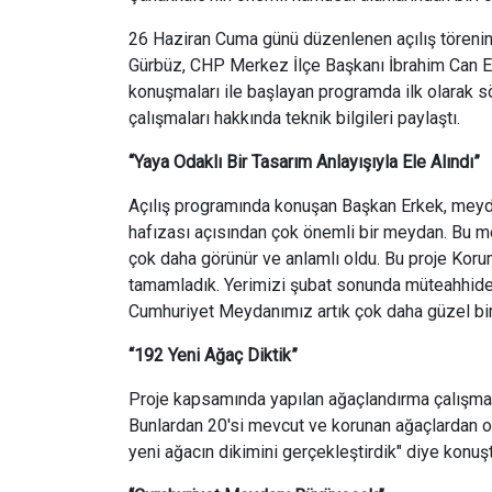
26 Haziran Cuma günü düzenlenen açılış töreni
Gürbüz, CHP Merkez İlçe Başkanı İbrahim Can Erg
konuşmaları ile başlayan programda ilk olarak
çalışmaları hakkında teknik bilgileri paylaştı.
“Yaya Odaklı Bir Tasarım Anlayışıyla Ele Alındı”
Açılış programında konuşan Başkan Erkek, meyda
hafızası açısından çok önemli bir meydan. Bu me
çok daha görünür ve anlamlı oldu. Bu proje Koruma 
tamamladık. Yerimizi şubat sonunda müteahhide te
Cumhuriyet Meydanımız artık çok daha güzel bir m
“192 Yeni Ağaç Diktik”
Proje kapsamında yapılan ağaçlandırma çalışmal
Bunlardan 20'si mevcut ve korunan ağaçlardan ol
yeni ağacın dikimini gerçekleştirdik" diye konuşt