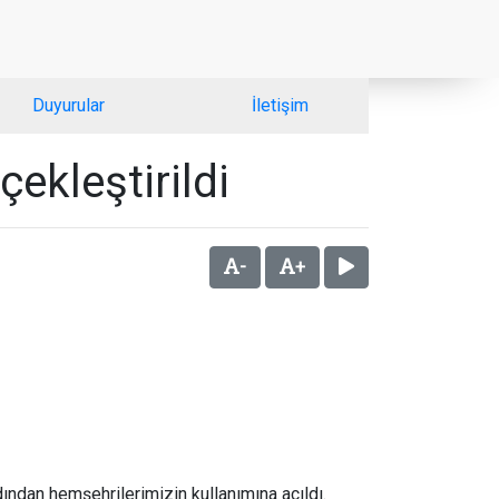
Duyurular
İletişim
ekleştirildi
-
+
ından hemşehrilerimizin kullanımına açıldı.