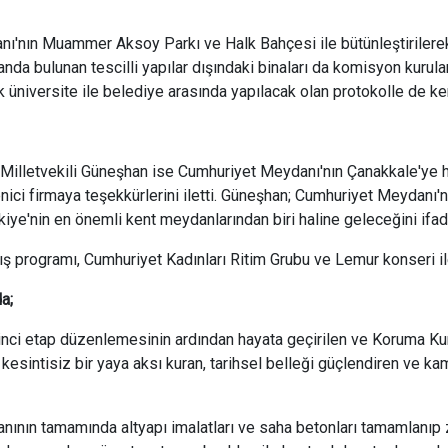
'nın Muammer Aksoy Parkı ve Halk Bahçesi ile bütünleştirilerek
anda bulunan tescilli yapılar dışındaki binaları da komisyon kurul
ak üniversite ile belediye arasında yapılacak olan protokolle de ken
illetvekili Güneşhan ise Cumhuriyet Meydanı'nın Çanakkale'ye h
nici firmaya teşekkürlerini iletti. Güneşhan; Cumhuriyet Meydan
kiye'nin en önemli kent meydanlarından biri haline geleceğini ifade
ş programı, Cumhuriyet Kadınları Ritim Grubu ve Lemur konseri il
a;
nci etap düzenlemesinin ardından hayata geçirilen ve Koruma Kuru
 kesintisiz bir yaya aksı kuran, tarihsel belleği güçlendiren ve k
anının tamamında altyapı imalatları ve saha betonları tamamlanıp