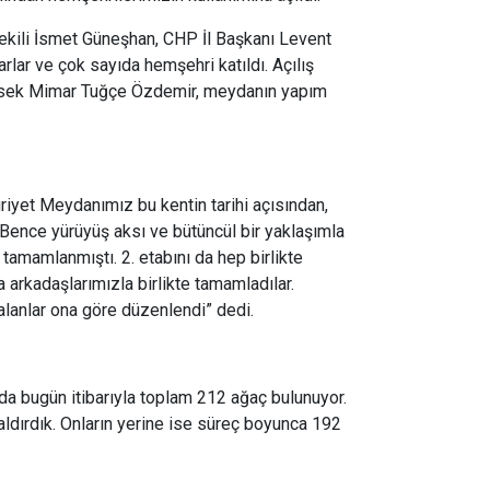
kili İsmet Güneşhan, CHP İl Başkanı Levent
lar ve çok sayıda hemşehri katıldı. Açılış
Yüksek Mimar Tuğçe Özdemir, meydanın yapım
iyet Meydanımız bu kentin tarihi açısından,
 Bence yürüyüş aksı ve bütüncül bir yaklaşımla
a tamamlanmıştı. 2. etabını da hep birlikte
 arkadaşlarımızla birlikte tamamladılar.
alanlar ona göre düzenlendi” dedi.
a bugün itibarıyla toplam 212 ağaç bulunuyor.
ldırdık. Onların yerine ise süreç boyunca 192