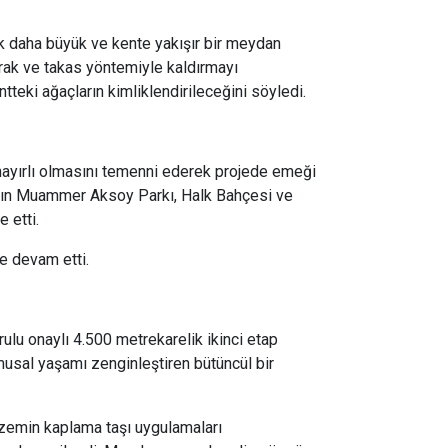
 daha büyük ve kente yakışır bir meydan
arak ve takas yöntemiyle kaldırmayı
tteki ağaçların kimliklendirileceğini söyledi.
ayırlı olmasını temenni ederek projede emeği
ı'nın Muammer Aksoy Parkı, Halk Bahçesi ve
 etti.
e devam etti.
lu onaylı 4.500 metrekarelik ikinci etap
amusal yaşamı zenginleştiren bütüncül bir
 zemin kaplama taşı uygulamaları