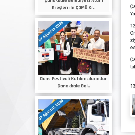
Çanakkale Belediyesi Atam
Ça
Kreşleri ile ÇOMÜ Kr..
Ya
07 Ağustos 2026
12
On
zi
es
Ça
ta
Dans Festivali Katılımcılarından
Çanakkale Bel..
13
07 Ağustos 2026