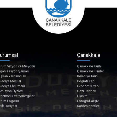
urumsal
Çanakkale
rum Vizyon ve Misyonu
Çanakkale Tarihi
rganizasyon Şeması
Çanakkale Filmleri
şkan Yardımcıları
Belediye Tarihi
lediye Meclisi
Coğrafi Yapı
lediye Encümeni
Ekonomik Yapı
misyon Üyeleri
Gezi Rehberi
netmelik ve Yönergeler
Ulaşım
urum Logosu
Fotoğraf Arşivi
rlik Dosyası
Kardeş Kentler