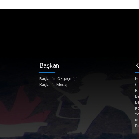
Başkan
K
Başkan'ın Özgeçmişi
Ku
Başkan'a Mesaj
O
Ba
Be
Be
Ko
Yö
K
Bi