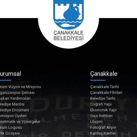
urumsal
Çanakkale
rum Vizyon ve Misyonu
Çanakkale Tarihi
rganizasyon Şeması
Çanakkale Filmleri
şkan Yardımcıları
Belediye Tarihi
lediye Meclisi
Coğrafi Yapı
lediye Encümeni
Ekonomik Yapı
misyon Üyeleri
Gezi Rehberi
netmelik ve Yönergeler
Ulaşım
urum Logosu
Fotoğraf Arşivi
rlik Dosyası
Kardeş Kentler