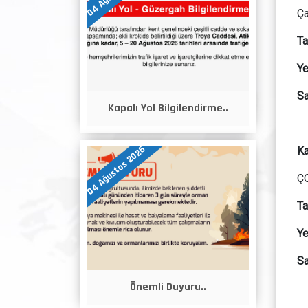
Ça
Ta
Ye
Sa
Kapalı Yol Bilgilendirme..
04 Ağustos 2026
Ka
Ç
Ta
Ye
Sa
Önemli Duyuru..