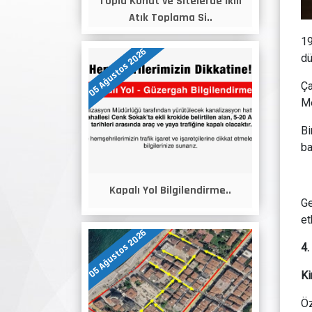
Toplu Konut ve Sitelerde İkili
Atık Toplama Si..
19
05 Ağustos 2026
dü
Ça
Me
Bi
ba
Kapalı Yol Bilgilendirme..
Ge
et
05 Ağustos 2026
4
Ki
Öz