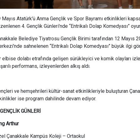
 Mayıs Atatürk'ü Anma Gençlik ve Spor Bayramı etkinlikleri kap
zenlenen 4. Gençlik Günleri'nde “Entrikalı Dolap Komedyası” oyunu
nakkale Belediye Tiyatrosu Gençlik Birimi tarafından 12 Mayıs 2
rkezi'nde sahnelenen “Entrikalı Dolap Komedyası” büyük ilgi g
r elbise dolabı etrafında gelişen sürükleyici ve komik olayları iz
şarılı performans, izleyenlerden alkış aldı.
nçleri ve hemşehrileri kültür-sanat etkinlikleriyle buluşturan Ça
kinlikler ise program dahilinde devam ediyor.
. GENÇLİK GÜNLERİ
ng Arthur
el Çanakkale Kampüs Koleji – Ortaokul