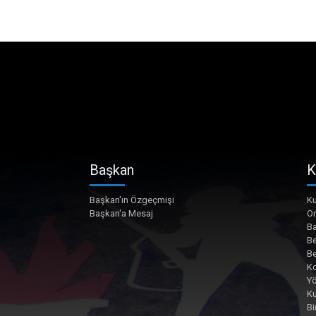
Başkan
K
Başkan'ın Özgeçmişi
Ku
Başkan'a Mesaj
O
Ba
Be
Be
Ko
Yö
K
Bi