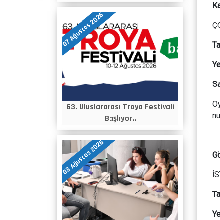
Ka
07 Ağustos 2026
Ç
Ta
Ye
Sa
Oy
63. Uluslararası Troya Festivali
nu
Başlıyor..
03 Ağustos 2026
Gö
İS
Ta
Ye