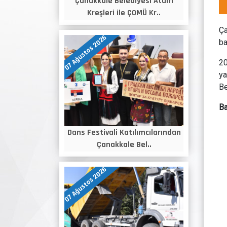
Çanakkale Belediyesi Atam
Kreşleri ile ÇOMÜ Kr..
Ça
07 Ağustos 2026
ba
2
ya
Be
Ba
Dans Festivali Katılımcılarından
Çanakkale Bel..
07 Ağustos 2026