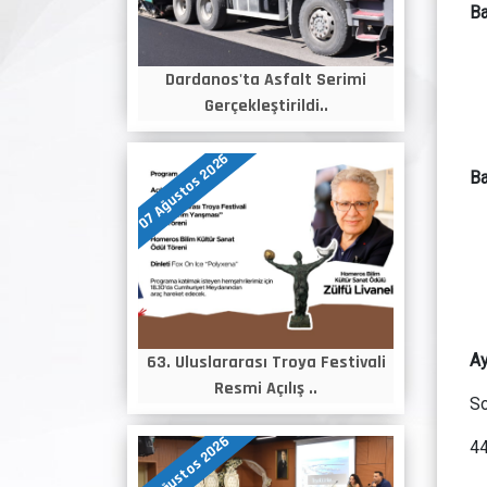
Ba
Dardanos'ta Asfalt Serimi
Gerçekleştirildi..
07 Ağustos 2026
Ba
Ay
63. Uluslararası Troya Festivali
Resmi Açılış ..
So
06 Ağustos 2026
44