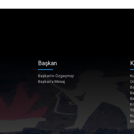
Başkan
K
Başkan'ın Özgeçmişi
Ku
Başkan'a Mesaj
O
Ba
Be
Be
Ko
Yö
K
Bi