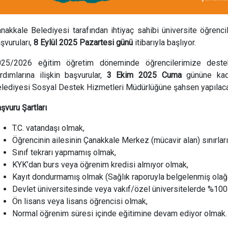
nakkale Belediyesi tarafından ihtiyaç sahibi üniversite öğrenc
şvuruları,
8 Eylül 2025 Pazartesi günü
itibarıyla başlıyor.
025/2026 eğitim öğretim döneminde öğrencilerimize destek
rdımlarına ilişkin başvurular,
3 Ekim 2025 Cuma
gününe kada
lediyesi Sosyal Destek Hizmetleri Müdürlüğüne şahsen yapılac
şvuru Şartları
T.C. vatandaşı olmak,
Öğrencinin ailesinin Çanakkale Merkez (mücavir alan) sınırlar
Sınıf tekrarı yapmamış olmak,
KYK’dan burs veya öğrenim kredisi almıyor olmak,
Kayıt dondurmamış olmak (Sağlık raporuyla belgelenmiş olağa
Devlet üniversitesinde veya vakıf/özel üniversitelerde %100
Ön lisans veya lisans öğrencisi olmak,
Normal öğrenim süresi içinde eğitimine devam ediyor olmak.