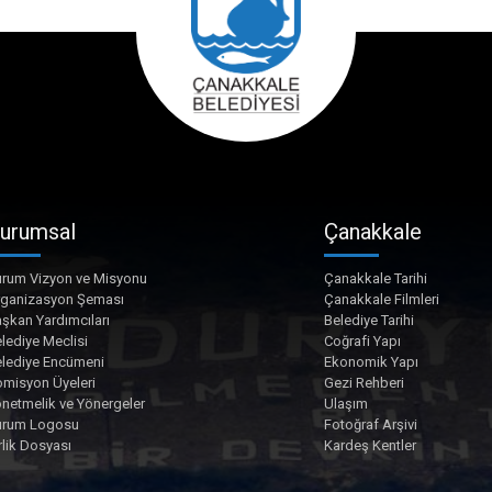
urumsal
Çanakkale
rum Vizyon ve Misyonu
Çanakkale Tarihi
rganizasyon Şeması
Çanakkale Filmleri
şkan Yardımcıları
Belediye Tarihi
lediye Meclisi
Coğrafi Yapı
lediye Encümeni
Ekonomik Yapı
misyon Üyeleri
Gezi Rehberi
netmelik ve Yönergeler
Ulaşım
urum Logosu
Fotoğraf Arşivi
rlik Dosyası
Kardeş Kentler