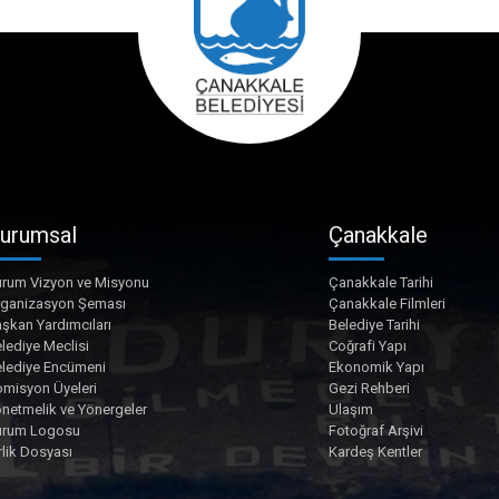
urumsal
Çanakkale
rum Vizyon ve Misyonu
Çanakkale Tarihi
rganizasyon Şeması
Çanakkale Filmleri
şkan Yardımcıları
Belediye Tarihi
lediye Meclisi
Coğrafi Yapı
lediye Encümeni
Ekonomik Yapı
misyon Üyeleri
Gezi Rehberi
netmelik ve Yönergeler
Ulaşım
urum Logosu
Fotoğraf Arşivi
rlik Dosyası
Kardeş Kentler