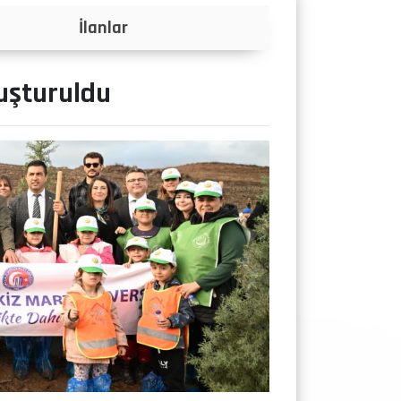
Projeler
luşturuldu