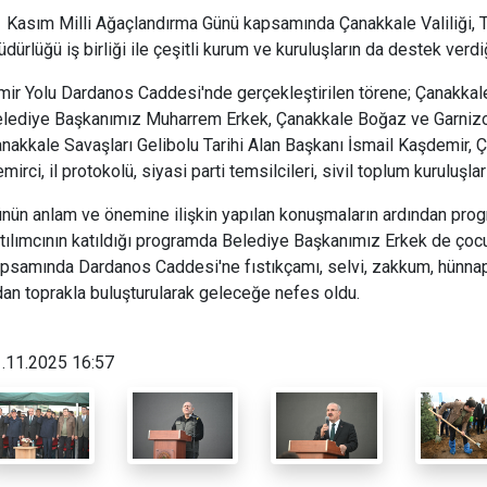
 Kasım Milli Ağaçlandırma Günü kapsamında Çanakkale Valiliği, 
dürlüğü iş birliği ile çeşitli kurum ve kuruluşların da destek verdiğ
mir Yolu Dardanos Caddesi'nde gerçekleştirilen törene; Çanakkal
lediye Başkanımız Muharrem Erkek, Çanakkale Boğaz ve Garnizo
nakkale Savaşları Gelibolu Tarihi Alan Başkanı İsmail Kaşdemir
mirci, il protokolü, siyasi parti temsilcileri, sivil toplum kuruluşla
nün anlam ve önemine ilişkin yapılan konuşmaların ardından progr
tılımcının katıldığı programda Belediye Başkanımız Erkek de çocukla
psamında Dardanos Caddesi'ne fıstıkçamı, selvi, zakkum, hünnap, 
dan toprakla buluşturularak geleceğe nefes oldu.
.11.2025 16:57