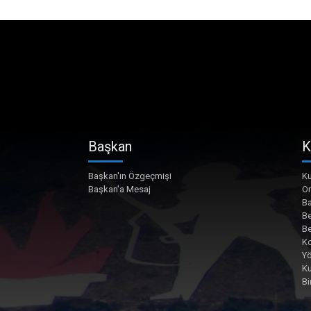
Başkan
K
Başkan'ın Özgeçmişi
Ku
Başkan'a Mesaj
O
Ba
Be
Be
Ko
Yö
K
Bi