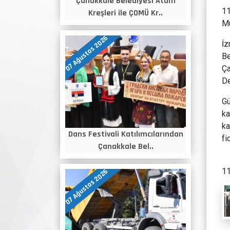
Çanakkale Belediyesi Atam
11
Kreşleri ile ÇOMÜ Kr..
Mü
07 Ağustos 2026
İz
Be
Ça
De
Gü
ka
ka
Dans Festivali Katılımcılarından
fi
Çanakkale Bel..
11
07 Ağustos 2026