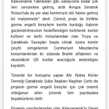
Kaleseramik Fabrikaları gibi sanayisine kadar çok
ileri seviyelere gelmiş, artık Avrupa Seramik
Rotası'nda da yer alan kentimizin dili haline gelmiş
bir malzemedir” dedi. Zümrüt, proje ile birlikte
görme engelli bireylerin kentle kurduğu ilişkinin
güçlendirilmesinin hedeflendiğini belirterek kentin
kültürel ve tarihi miraslarından olan Troya ve
Çanakkale Savaşları başta olmak üzere kentin
çeşitli simgelerinin Cumhuriyet Meydanı'na
konumlandırılan iki sütunda Braille alfabeleri ve
okutulabilir QR kodlar aracılığıyla anlatıldığını
kaydetti.
Törende bir konuşma yapan Altı Nokta Körler
Derneği Çanakkale Şube Başkanı Nagihan Çetin de
projenin görme engelli bireyler için çok önemli
olduğunun altını çizerek tüm paydaşlara
teşekkürlerini iletti.
Projenin paydaşlarından olan Kaleseramik'in Genel