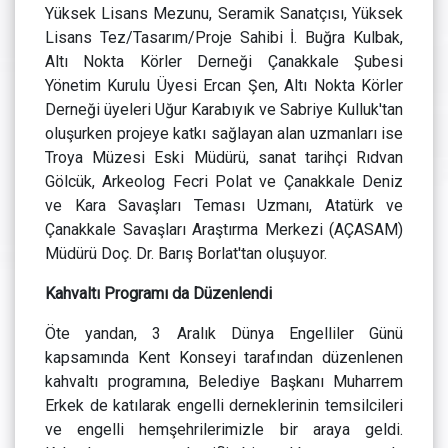
Yüksek Lisans Mezunu, Seramik Sanatçısı, Yüksek
Lisans Tez/Tasarım/Proje Sahibi İ. Buğra Kulbak,
Altı Nokta Körler Derneği Çanakkale Şubesi
Yönetim Kurulu Üyesi Ercan Şen, Altı Nokta Körler
Derneği üyeleri Uğur Karabıyık ve Sabriye Kulluk'tan
oluşurken projeye katkı sağlayan alan uzmanları ise
Troya Müzesi Eski Müdürü, sanat tarihçi Rıdvan
Gölcük, Arkeolog Fecri Polat ve Çanakkale Deniz
ve Kara Savaşları Teması Uzmanı, Atatürk ve
Çanakkale Savaşları Araştırma Merkezi (AÇASAM)
Müdürü Doç. Dr. Barış Borlat'tan oluşuyor.
Kahvaltı Programı da Düzenlendi
Öte yandan, 3 Aralık Dünya Engelliler Günü
kapsamında Kent Konseyi tarafından düzenlenen
kahvaltı programına, Belediye Başkanı Muharrem
Erkek de katılarak engelli derneklerinin temsilcileri
ve engelli hemşehrilerimizle bir araya geldi.