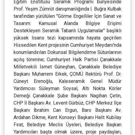
Eğitim Enstitüsü Seramik Programı bünyesinde
Prof. Yeşim Zümrüt danışmanlığında İ. Buğra Kulbak
tarafından yürütülen "Görme Engelliler İçin Sanat ve
Tasarım: Kamusal Alanda Bilgiye Erişimi
Destekleyen Seramik Tabanlı Uygulamalar" başlıklı
yüksek lisans tezi kapsamında hayata geçirilen
Hissedilen Kent projesinin Cumhuriyet Meydanı'nda
konumlandırılan Dokunsal Bilgilendirme Sütunlarının
açılış törenine; Cumhuriyet Halk Partisi Çanakkale
Milletvekili İsmet Güneşhan, Çanakkale Belediye
Başkanı Muharrem Erkek, ÇOMÜ Rektörü Prof. Dr.
Cüneyt Erenoğlu, Kaleseramik Genel Müdür
Yardımcısı Süleyman Soysal, Altı Nokta Körler
Derneği Çanakkale Şube Başkanı Nagihan Çetin,
CHP İl Başkanı Av. Levent Gürbüz, CHP Merkez İlçe
Başkanı İbrahim Can Ergun, Baro Başkanı Av.
Ardahan Dikme, Kent Konseyi Başkanı Halit Kubilay
Fırat, Belediye Meclis Üyeleri, Belediye Başkan
Yardımcıları başta olmak üzere, proje paydaşları,