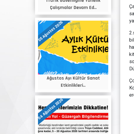
Trafik Güvenliğine Yönelik
Ça
Çalışmalar Devam Ed..
sa
ya
05 Ağustos 2026
2.
bi
ha
ki
so
Dü
Ağustos Ayı Kültür Sanat
Ço
Etkinlikleri..
Ko
er
04 Ağustos 2026