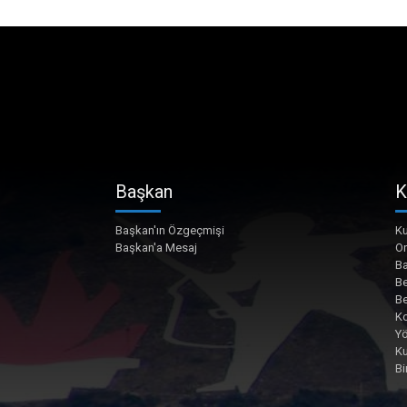
Başkan
K
Başkan'ın Özgeçmişi
Ku
Başkan'a Mesaj
O
Ba
Be
Be
Ko
Yö
K
Bi