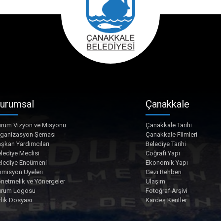
urumsal
Çanakkale
rum Vizyon ve Misyonu
Çanakkale Tarihi
rganizasyon Şeması
Çanakkale Filmleri
şkan Yardımcıları
Belediye Tarihi
lediye Meclisi
Coğrafi Yapı
lediye Encümeni
Ekonomik Yapı
misyon Üyeleri
Gezi Rehberi
netmelik ve Yönergeler
Ulaşım
urum Logosu
Fotoğraf Arşivi
rlik Dosyası
Kardeş Kentler