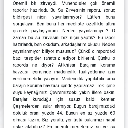
Önemli bir zirveydi. Mühendisler çok önemli
raporlar hazırladı. Bu Su Zirvesinin raporu, sonuç
bildirgesi niçin yayınlanmıyor? Lütfen bunu
sorgulayın. Ben bunu her mecliste özellikle altını
çizerek paylaşıyorum. Neden yayınlanmıyor? O
zaman bu su zirvesini biz niçin yaptık? Bu rapor
hazırlandı, ben okudum, arkadaşlarım okudu. Neden
yayınlanmıyor biliyor musunuz? Çünkü o rapordaki
bazı tespitler rahatsız ediyor birilerini. Çünkü o
raporda ne diyor? Atikhisar Barajının koruma
havzası içerisinde madencilik faaliyetlerine izin
verilmemelidir yazıyor. Madencilik yapılabilir ama
barajın koruma havzası içinde yapılamaz. Tek içme
suyu kaynağımız. Çevremizdeki yakın illere bakın.
Barajlar kuruduğu için susuz kaldı kentler.
Çeşmelerden sular akmıyor. Bugün barajımızdaki
doluluk oranı yüzde 44. Bunun en az yüzde 60
olması lazım. Biz yeraltı, yer üstü sularımızı nasıl
riske atabiliriz? En önemli meselemiz su ve su