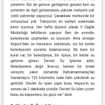
yönetimi. Biz de göreve geldiğimiz günden beri su
yönetimi ile ilgili görünmeyen, yüksek maliyetli çok
ciddi yatırımlar yapıyoruz. Çanakkale merkezde bir
sorunumuz yok. Türkiye’nin en kaliteli sularından
birini içiyoruz. Her hafta düzenli olarak İl Sağlık
Müdürlüğü tahlillerini yapıyor. Ben de evimde,
belediyede çeşmeden su içiyorum. Ama örneğin
Kepez’deki su meselesi sebebiyle; siz bir belde
belediyesini sorumlu tutamazsınız. Bir kere bir
kural var; bir belediyeye, bir ilçeye, bir kente su
getirme görevi Devlet Su İşlerine aittir;
Belediyelere değil. İkincisi, hemen bir örnek
vereyim; yakın zamanda Kahramanmaraş’tan
Gaziantep’e 135 kilometre isale hattı çekilerek su
getirildi. Devlet Su İşleri yaptı bunu. Kepez’in su
sorunu da 2 dakikada çözülür. Devlet Su İşleri çözer
bunu, bu kapasitesi, bu gücü var” dedi.