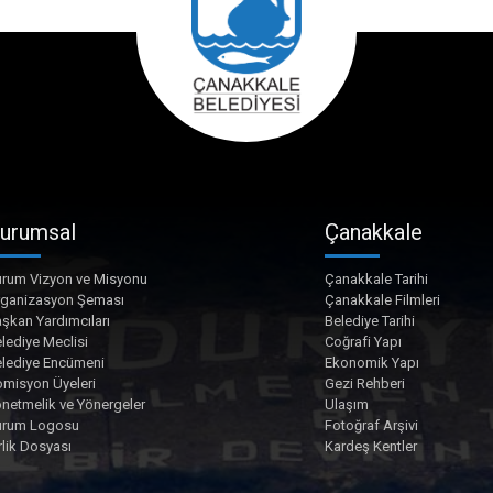
urumsal
Çanakkale
rum Vizyon ve Misyonu
Çanakkale Tarihi
rganizasyon Şeması
Çanakkale Filmleri
şkan Yardımcıları
Belediye Tarihi
lediye Meclisi
Coğrafi Yapı
lediye Encümeni
Ekonomik Yapı
misyon Üyeleri
Gezi Rehberi
netmelik ve Yönergeler
Ulaşım
urum Logosu
Fotoğraf Arşivi
rlik Dosyası
Kardeş Kentler