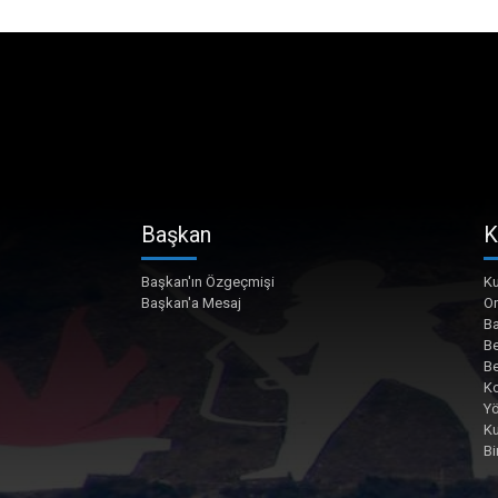
Başkan
K
Başkan'ın Özgeçmişi
Ku
Başkan'a Mesaj
O
Ba
Be
Be
Ko
Yö
K
Bi