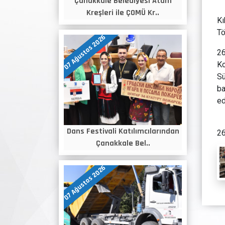
Çanakkale Belediyesi Atam
Kreşleri ile ÇOMÜ Kr..
Kı
Tö
07 Ağustos 2026
26
Ko
Sü
ba
ed
Dans Festivali Katılımcılarından
26
Çanakkale Bel..
07 Ağustos 2026