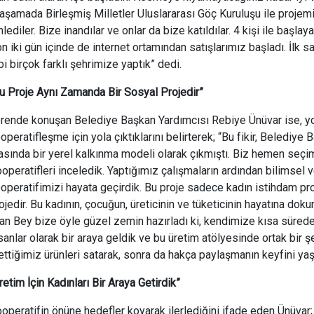
aşamada Birleşmiş Milletler Uluslararası Göç Kuruluşu ile projemizi
nlediler. Bize inandılar ve onlar da bize katıldılar. 4 kişi ile baş
n iki gün içinde de internet ortamından satışlarımız başladı. İlk s
bi birçok farklı şehrimize yaptık” dedi.
u Proje Aynı Zamanda Bir Sosyal Projedir”
rende konuşan Belediye Başkan Yardımcısı Rebiye Ünüvar ise, yo
operatifleşme için yola çıktıklarını belirterek; “Bu fikir, Belediye
asında bir yerel kalkınma modeli olarak çıkmıştı. Biz hemen seçim
operatifleri inceledik. Yaptığımız çalışmaların ardından bilimsel v
operatifimizi hayata geçirdik. Bu proje sadece kadın istihdam pro
ojedir. Bu kadının, çocuğun, üreticinin ve tüketicinin hayatına doku
fan Bey bize öyle güzel zemin hazırladı ki, kendimize kısa süred
sanlar olarak bir araya geldik ve bu üretim atölyesinde ortak bir 
ettiğimiz ürünleri satarak, sonra da hakça paylaşmanın keyfini ya
retim İçin Kadınları Bir Araya Getirdik”
operatifin önüne hedefler koyarak ilerlediğini ifade eden Ünüvar;