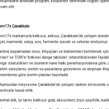
nuşmaların ardından program, kooperatif tarafından coğrafi işaretli 
vam etti.
arm17s Çanakkale
rm17s markamızla katkısız, atıksız, Çanakkale'de yetişen ürünlerle
çel, marmelat, salça, sos, fermente içecek ve sirkeler üretiyoruz.
etime başlamadan önce, ihtiyaçları ve beklentileri belirlemek için '
rileri' ve TÜİK'in 'bitkisel denge tabloları' istatistiklerinden faydal
nge istatistikleri ve ürünlerin hane halkı penetrasyonlarına göre,
etim süreçlerini, üretim ve pazarlama görevlerini ve ekipman ihti
nemlerine göre üretim planları hazırladık.
humundan meyvesine Çanakkale'de yetişen, tadının zirvesinde o
lerimizle hasat ettik.
nimal atık, iyi tarım, katkısız gıda, ekosistem, biyo-çeşitlilik, kad