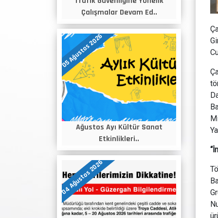
Trafik Güvenliğine Yönelik
Çalışmalar Devam Ed..
Ça
05 Ağustos 2026
Gi
Cu
Ça
tö
Da
Ba
Mi
Ağustos Ayı Kültür Sanat
Ya
Etkinlikleri..
“İ
04 Ağustos 2026
Tö
Ba
Gr
Nu
ür