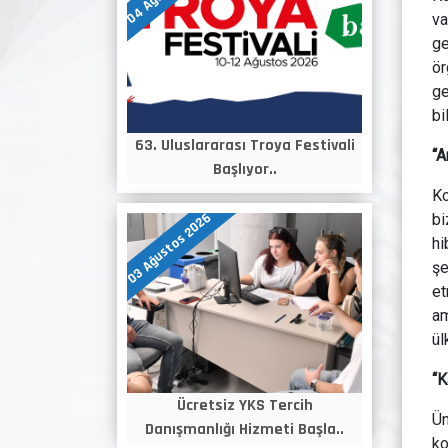
va
ge
ör
ge
bi
63. Uluslararası Troya Festivali
“A
Başlıyor..
Ko
03 Ağustos 2026
bi
hi
şe
et
am
ül
“K
Ücretsiz YKS Tercih
Ün
Danışmanlığı Hizmeti Başla..
ko