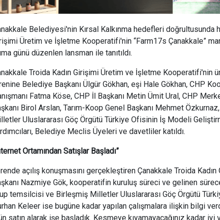
nakkale Belediyesi'nin Kırsal Kalkınma hedefleri doğrultusunda h
rişimi Üretim ve İşletme Kooperatifi'nin “Farm17s Çanakkale” mark
ma günü düzenlen lansman ile tanıtıldı.
nakkale Troida Kadın Girişimi Üretim ve İşletme Kooperatifi'nin
renine Belediye Başkanı Ülgür Gökhan, eşi Hale Gökhan, CHP Ko
nışmanı Fatma Köse, CHP İl Başkanı Metin Ümit Ural, CHP Merke
şkanı Birol Arslan, Tarım-Koop Genel Başkanı Mehmet Özkurnaz, 
lletler Uluslararası Göç Örgütü Türkiye Ofisinin İş Modeli Geliş
rdımcıları, Belediye Meclis Üyeleri ve davetliler katıldı.
nternet Ortamından Satışlar Başladı”
rende açılış konuşmasını gerçekleştiren Çanakkale Troida Kadın G
şkanı Nazmiye Gök, kooperatifin kuruluş süreci ve gelinen sürece
up temsilcisi ve Birleşmiş Milletler Uluslararası Göç Örgütü Türk
rhan Keleer ise bugüne kadar yapılan çalışmalara ilişkin bilgi ve
ün satın alarak işe başladık. Kesmeye kıyamayacağınız kadar iyi v