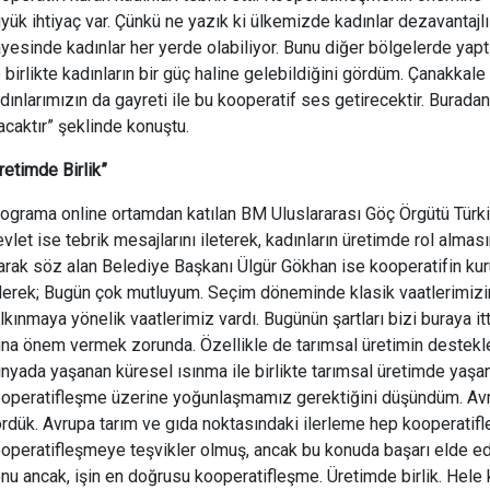
yük ihtiyaç var. Çünkü ne yazık ki ülkemizde kadınlar dezavantajlı 
yesinde kadınlar her yerde olabiliyor. Bunu diğer bölgelerde yap
e birlikte kadınların bir güç haline gelebildiğini gördüm. Çanakka
dınlarımızın da gayreti ile bu kooperatif ses getirecektir. Burad
acaktır” şeklinde konuştu.
retimde Birlik”
ograma online ortamdan katılan BM Uluslararası Göç Örgütü Tür
vlet ise tebrik mesajlarını ileterek, kadınların üretimde rol alma
arak söz alan Belediye Başkanı Ülgür Gökhan ise kooperatifin k
erek; Bugün çok mutluyum. Seçim döneminde klasik vaatlerimizin
lkınmaya yönelik vaatlerimiz vardı. Bugünün şartları bizi buraya 
na önem vermek zorunda. Özellikle de tarımsal üretimin destek
nyada yaşanan küresel ısınma ile birlikte tarımsal üretimde yaşana
operatifleşme üzerine yoğunlaşmamız gerektiğini düşündüm. Avru
rdük. Avrupa tarım ve gıda noktasındaki ilerleme hep kooperatifl
operatifleşmeye teşvikler olmuş, ancak bu konuda başarı elde edi
nu ancak, işin en doğrusu kooperatifleşme. Üretimde birlik. Hele ki