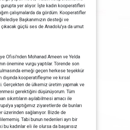
gurupta yer alıyor. İşte kadın kooperatifleri
tığım çalışmalarda da gördüm. Kooperatifler
le Belediye Başkanımızın desteği ve
an çıkacak güçlü ses de Anadolu'ya da umut
kiye Ofisi'nden Mohanad Ameen ve Yelda
sının önemine vurgu yaptılar. Törende son
urulmasında emeği geçen herkese teşekkür
 dışında kooperatifleşme ve kırsal
itti. Gerçekten de ülkemiz üretim yapmak ve
lenmesi gerektiğini düşünüyorum. Tüm
n sıkıntıların aşılabilmesi amacı ile
pa'ya yaptığımız ziyaretlerde de bunları
er üzerinden sağlanıyor. Bizde de
lememiş. Tabi bunun nedenleri ayrı bir
 bu kadınlar eli ile olursa da başarısız