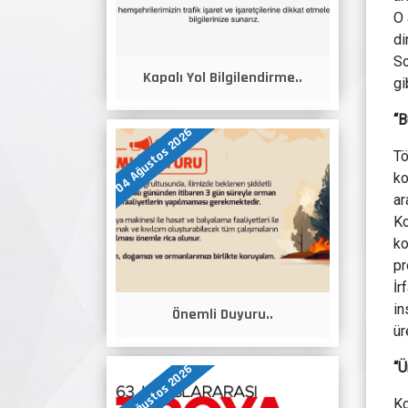
O 
di
So
Kapalı Yol Bilgilendirme..
gi
“B
04 Ağustos 2026
Tö
ko
ar
Ko
ko
pr
İr
in
Önemli Duyuru..
ür
“Ü
04 Ağustos 2026
Ko