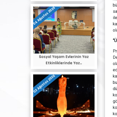
bü
04 Ağustos 2026
sa
il
ka
ol
“Ü
Pr
Sosyal Yaşam Evlerinin Yaz
De
Etkinliklerinde Yaz..
ol
ed
03 Ağustos 2026
ka
bu
dü
ko
gö
ko
ko