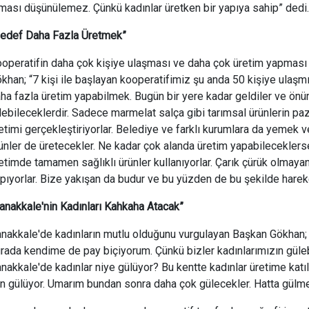
ması düşünülemez. Çünkü kadınlar üretken bir yapıya sahip” dedi.
edef Daha Fazla Üretmek”
operatifin daha çok kişiye ulaşması ve daha çok üretim yapmas
khan; “7 kişi ile başlayan kooperatifimiz şu anda 50 kişiye ulaş
ha fazla üretim yapabilmek. Bugün bir yere kadar geldiler ve ön
ebileceklerdir. Sadece marmelat salça gibi tarımsal ürünlerin pa
etimi gerçekleştiriyorlar. Belediye ve farklı kurumlara da yemek ve
ünler de üretecekler. Ne kadar çok alanda üretim yapabileceklers
etimde tamamen sağlıklı ürünler kullanıyorlar. Çarık çürük olmayan,
pıyorlar. Bize yakışan da budur ve bu yüzden de bu şekilde hare
anakkale'nin Kadınları Kahkaha Atacak”
nakkale'de kadınların mutlu olduğunu vurgulayan Başkan Gökhan; “
rada kendime de pay biçiyorum. Çünkü bizler kadınlarımızın güleb
nakkale'de kadınlar niye gülüyor? Bu kentte kadınlar üretime katıl
in gülüyor. Umarım bundan sonra daha çok gülecekler. Hatta gülm