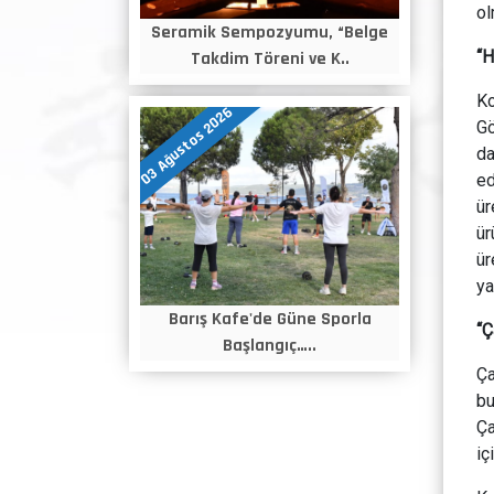
ol
Seramik Sempozyumu, “Belge
“H
Takdim Töreni ve K..
Ko
03 Ağustos 2026
Gö
da
ed
ür
ür
ür
ya
Barış Kafe'de Güne Sporla
“Ç
Başlangıç…..
Ça
bu
Ça
iç