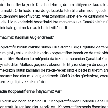
deli hedefler koyduk. Kısa hedefimiz, üretim atölyemizi kurarak işe
tirmekti. Orta hedefimiz de gelecekte tekstil üretiminden çocuk 
gütlenmeyi hedefliyoruz. Aynı zamanda şirketlere ve kurumlara 
ldik. Uzun vadedeki hedefimizi ise markamızı ve Çanakkale'nin ü
linir hale getirmek olarak belirledik” dedi.
macımız Kadınları Güçlendirmek”
operatife büyük katkılar sunan Uluslararası Göç Örgütüne de teşe
zim gibi yeni kurulan bir kadın kooperatifine inandı ve destek ol
be ettiler. Bunların karşılığında da bizden esasından Çanakkale'ni
yi istediler. Mülteci, göçmen, ekonomik ihtiyacı olan ya da sosyal
meksizin bütün kadınları destekleyeceksiniz elbette ki üretim ara
acımız kadınlarımızı güçlendirmek. Çünkü kadın güçlenirse, çocukla
kemiz gelişir ve kalkınır” dedi.
adın Kooperatiflerine İhtiyacımız Var”
üvar'ın ardından söz alan CHP Kooperatiflerden Sorumlu Genel
operatifi kuran kadınları tebrik etti. Kooperatifleşmenin önemine