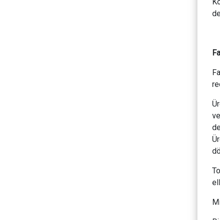
Ko
de
F
Fa
re
Ür
ve
de
Ür
dö
To
el
Mi