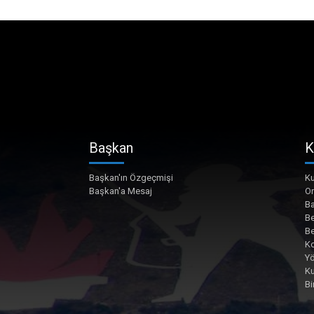
Başkan
K
Başkan'ın Özgeçmişi
Ku
Başkan'a Mesaj
O
Ba
Be
Be
Ko
Yö
K
Bi