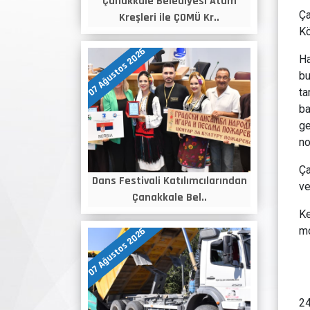
Çanakkale Belediyesi Atam
Ça
Kreşleri ile ÇOMÜ Kr..
Kö
07 Ağustos 2026
Ha
bu
ta
b
ge
no
Ça
Dans Festivali Katılımcılarından
ve
Çanakkale Bel..
Ke
mo
07 Ağustos 2026
24