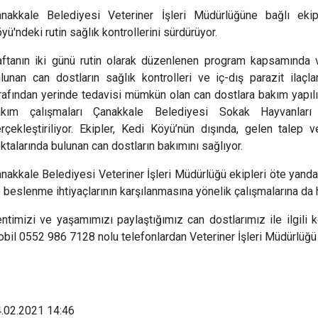
nakkale Belediyesi Veteriner İşleri Müdürlüğüne bağlı ekip
yü'ndeki rutin sağlık kontrollerini sürdürüyor.
ftanın iki günü rutin olarak düzenlenen program kapsamında v
lunan can dostların sağlık kontrolleri ve iç-dış parazit ilaçlam
rafından yerinde tedavisi mümkün olan can dostlara bakım yapılır
akım çalışmaları Çanakkale Belediyesi Sokak Hayvanlar
rçekleştiriliyor. Ekipler, Kedi Köyü’nün dışında, gelen talep 
ktalarında bulunan can dostların bakımını sağlıyor.
nakkale Belediyesi Veteriner İşleri Müdürlüğü ekipleri öte yandan
 beslenme ihtiyaçlarının karşılanmasına yönelik çalışmalarına d
ntimizi ve yaşamımızı paylaştığımız can dostlarımız ile ilgili
bil 0552 986 7128 nolu telefonlardan Veteriner İşleri Müdürlüğü e
.02.2021 14:46