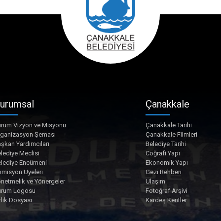
urumsal
Çanakkale
rum Vizyon ve Misyonu
Çanakkale Tarihi
rganizasyon Şeması
Çanakkale Filmleri
şkan Yardımcıları
Belediye Tarihi
lediye Meclisi
Coğrafi Yapı
lediye Encümeni
Ekonomik Yapı
misyon Üyeleri
Gezi Rehberi
netmelik ve Yönergeler
Ulaşım
urum Logosu
Fotoğraf Arşivi
rlik Dosyası
Kardeş Kentler