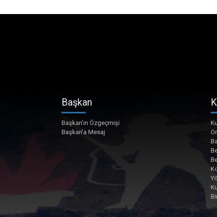
Başkan
K
Başkan'ın Özgeçmişi
Ku
Başkan'a Mesaj
O
Ba
Be
Be
Ko
Yö
K
Bi