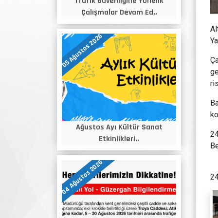
Trafik Güvenliğine Yönelik
Çalışmalar Devam Ed..
Al
05 Ağustos 2026
Ya
Ça
ge
ri
Ba
ko
Ağustos Ayı Kültür Sanat
24
Etkinlikleri..
Be
04 Ağustos 2026
24