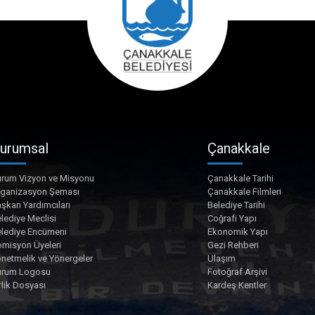
urumsal
Çanakkale
rum Vizyon ve Misyonu
Çanakkale Tarihi
rganizasyon Şeması
Çanakkale Filmleri
şkan Yardımcıları
Belediye Tarihi
lediye Meclisi
Coğrafi Yapı
lediye Encümeni
Ekonomik Yapı
misyon Üyeleri
Gezi Rehberi
netmelik ve Yönergeler
Ulaşım
urum Logosu
Fotoğraf Arşivi
rlik Dosyası
Kardeş Kentler