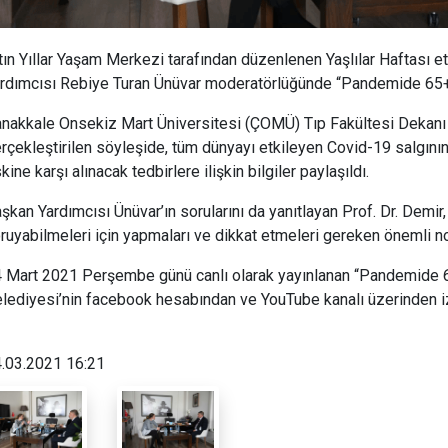
tın Yıllar Yaşam Merkezi tarafından düzenlenen Yaşlılar Haftası e
rdımcısı Rebiye Turan Ünüvar moderatörlüğünde “Pandemide 65+ v
nakkale Onsekiz Mart Üniversitesi (ÇOMÜ) Tıp Fakültesi Dekanı Pr
rçekleştirilen söyleşide, tüm dünyayı etkileyen Covid-19 salgınını
skine karşı alınacak tedbirlere ilişkin bilgiler paylaşıldı.
şkan Yardımcısı Ünüvar’ın sorularını da yanıtlayan Prof. Dr. Demir,
ruyabilmeleri için yapmaları ve dikkat etmeleri gereken önemli nok
 Mart 2021 Perşembe günü canlı olarak yayınlanan “Pandemide 6
lediyesi’nin facebook hesabından ve YouTube kanalı üzerinden iz
.03.2021 16:21