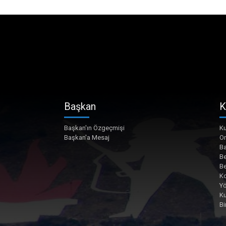
Başkan
K
Başkan'ın Özgeçmişi
Ku
Başkan'a Mesaj
O
Ba
Be
Be
Ko
Yö
K
Bi