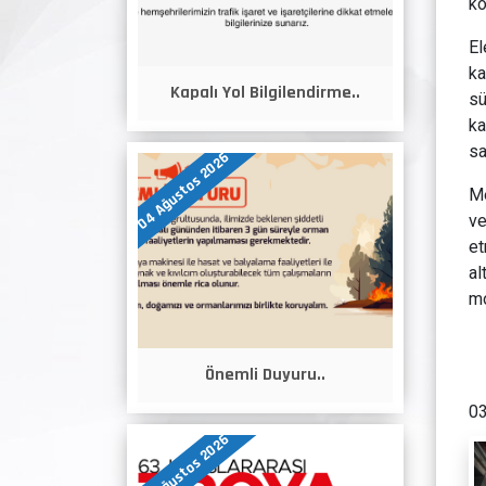
ko
El
ka
Kapalı Yol Bilgilendirme..
sü
ka
sa
04 Ağustos 2026
Me
ve
et
al
mo
Önemli Duyuru..
03
04 Ağustos 2026