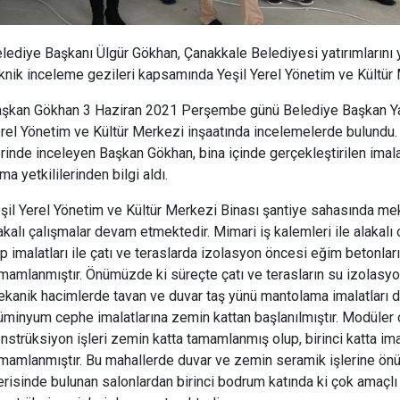
lediye Başkanı Ülgür Gökhan, Çanakkale Belediyesi yatırımlarını
knik inceleme gezileri kapsamında Yeşil Yerel Yönetim ve Kültür M
şkan Gökhan 3 Haziran 2021 Perşembe günü Belediye Başkan Yardı
rel Yönetim ve Kültür Merkezi inşaatında incelemelerde bulundu.
rinde inceleyen Başkan Gökhan, bina içinde gerçekleştirilen imala
rma yetkililerinden bilgi aldı.
şil Yerel Yönetim ve Kültür Merkezi Binası şantiye sahasında meka
akalı çalışmalar devam etmektedir. Mimari iş kalemleri ile alakalı 
p imalatları ile çatı ve teraslarda izolasyon öncesi eğim betonlar
mamlanmıştır. Önümüzde ki süreçte çatı ve terasların su izolasyo
kanik hacimlerde tavan ve duvar taş yünü mantolama imalatları 
üminyum cephe imalatlarına zemin kattan başlanılmıştır. Modüler
nstrüksiyon işleri zemin katta tamamlanmış olup, birinci katta im
mamlanmıştır. Bu mahallerde duvar ve zemin seramik işlerine önü
erisinde bulunan salonlardan birinci bodrum katında ki çok amaç