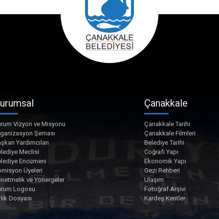
urumsal
Çanakkale
rum Vizyon ve Misyonu
Çanakkale Tarihi
rganizasyon Şeması
Çanakkale Filmleri
şkan Yardımcıları
Belediye Tarihi
lediye Meclisi
Coğrafi Yapı
lediye Encümeni
Ekonomik Yapı
misyon Üyeleri
Gezi Rehberi
netmelik ve Yönergeler
Ulaşım
urum Logosu
Fotoğraf Arşivi
rlik Dosyası
Kardeş Kentler