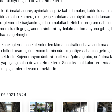
nstrüksiyon işleri devam etmektedir.
ektrik imalatları ise; aydınlatma, priz kablolamaları, kablo kanal ima
blolamaları, kamera, exit çıkış kablolamaları büyük oranda tamamla
reçlerine de başlanılmış olup, imalatlar belirli bir program dahil
mera, kartlı geçiş, anons sistemi, aydınlatma otomasyonu gibi iş
hasına gelmiştir.
kanik işlerde ana kalemlerden klima santralleri, havalandırma sis
 chilled beam iç ünitesinin temin süreci şantiye sahasına gelmi
mektedir. Kojenerasyon ünitesi, chiller soğutma grubu, soğutma
t yapı çalışmaları devam etmektedir. Sıhhi tesisat kalorifer tesis
ntaj işlemleri devam etmektedir.
.06.2021 15:24