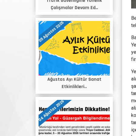
Trafik Güvenliğine Yönelik
Çalışmalar Devam Ed..
Be
05 Ağustos 2026
te
Ba
Ye
ye
fi
Ye
al
Ağustos Ayı Kültür Sanat
şa
Etkinlikleri..
ta
me
04 Ağustos 2026
al
ko
ta
iç