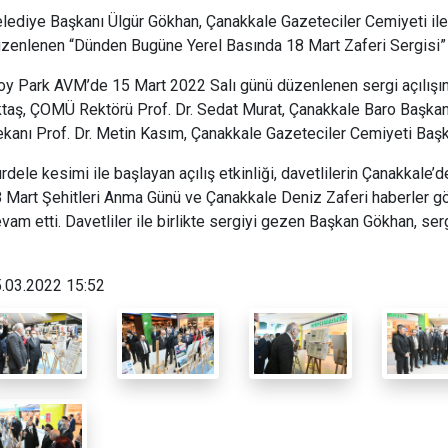
lediye Başkanı Ülgür Gökhan, Çanakkale Gazeteciler Cemiyeti ile
zenlenen “Dünden Bugüne Yerel Basında 18 Mart Zaferi Sergisi” aç
oy Park AVM’de 15 Mart 2022 Salı günü düzenlenen sergi açılışına
taş, ÇOMÜ Rektörü Prof. Dr. Sedat Murat, Çanakkale Baro Başkan
kanı Prof. Dr. Metin Kasım, Çanakkale Gazeteciler Cemiyeti Başkanı
rdele kesimi ile başlayan açılış etkinliği, davetlilerin Çanakkale’
 Mart Şehitleri Anma Günü ve Çanakkale Deniz Zaferi haberler gö
vam etti. Davetliler ile birlikte sergiyi gezen Başkan Gökhan, serg
.03.2022 15:52