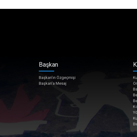
Başkan
K
Başkan'ın Özgeçmişi
Ku
Başkan'a Mesaj
O
Ba
Be
Be
Ko
Yö
K
Bi