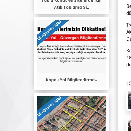
Toplu Konut ve Sitelerde İkili
Be
Atık Toplama Si..
dü
05 Ağustos 2026
Tr
Ak
De
Ku
18
de
Kapalı Yol Bilgilendirme..
15
05 Ağustos 2026