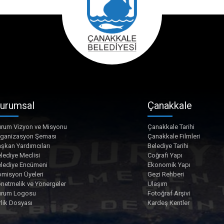
urumsal
Çanakkale
rum Vizyon ve Misyonu
Çanakkale Tarihi
rganizasyon Şeması
Çanakkale Filmleri
şkan Yardımcıları
Belediye Tarihi
lediye Meclisi
Coğrafi Yapı
lediye Encümeni
Ekonomik Yapı
misyon Üyeleri
Gezi Rehberi
netmelik ve Yönergeler
Ulaşım
urum Logosu
Fotoğraf Arşivi
rlik Dosyası
Kardeş Kentler