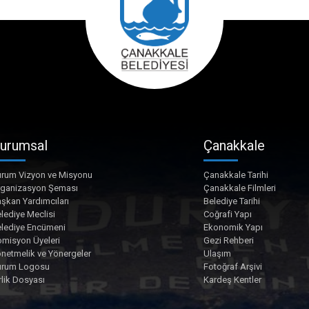
urumsal
Çanakkale
rum Vizyon ve Misyonu
Çanakkale Tarihi
rganizasyon Şeması
Çanakkale Filmleri
şkan Yardımcıları
Belediye Tarihi
lediye Meclisi
Coğrafi Yapı
lediye Encümeni
Ekonomik Yapı
misyon Üyeleri
Gezi Rehberi
netmelik ve Yönergeler
Ulaşım
urum Logosu
Fotoğraf Arşivi
rlik Dosyası
Kardeş Kentler