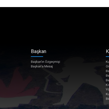
Başkan
K
Başkan'ın Özgeçmişi
Ku
Başkan'a Mesaj
O
Ba
Be
Be
Ko
Yö
K
Bi