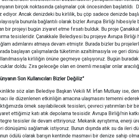
nyanın birçok noktasında çalışmalar çok öncesinden başlatıldı. De
z ediyor. Ancak denizdeki bu kirlilik, bu çöp sadece denizde başl
layısıyla bununla bağlantılı olarak bizler Avrupa Birliği hibesiyle
an bir projeyi bugün ziyaret etme fırsatı bulduk. Bu proje Çanakka
ırma tesisleridir. Çanakkale Belediyesi bu projeye Avrupa Birliği
ğlam adımlarını atmaya devam etmiştir. Burada bizler bu projelerle
rada başlayan çalışmalarda tüketimin azaltılmasıyla ve geri dönüş
llanılmasıyla kirliliğin önüne geçmeye çalışıyoruz. Bugün burada
cuklar doldu. Zira geleceğe olan en önemli mesajlar onlar aracılığı
ünyanın Son Kullanıcıları Bizler Değiliz”
kinlikte söz alan Belediye Başkan Vekili M. İrfan Mutluay ise, deniz
acı ile düzenlenen etkinliğin amacına ulaşmasını temenni ederek;
ktığımızda örnek sayılabilecek tesisleri, çevreci yatırımları bir b
yaret ettiğimiz katı atık depolama tesisidir. Avrupa Birliği'nin kat
tegre tesisler ile devam ettiriyoruz. Mekanik ayrıştırma, enerji ür
ri dönüşümü sağlamak istiyoruz. Bunun dışında atık su da ileri dü
nun ödülü olarak barışın kentinde masmavi bir denize sahip olm