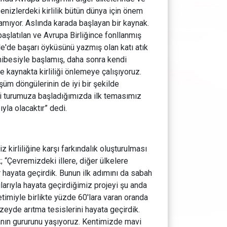
nizlerdeki kirlilik bütün dünya için önem
amıyor. Aslında karada başlayan bir kaynak.
 başlatılan ve Avrupa Birliğince fonllanmış
le'de başarı öyküsünü yazmış olan katı atık
 hibesiyle başlamış, daha sonra kendi
 kaynakta kirliliği önlemeye çalışıyoruz.
üm döngülerinin de iyi bir şekilde
ki turumuza başladığımızda ilk temasımız
yla olacaktır” dedi.
 kirliliğine karşı farkındalık oluşturulması
 “Çevremizdeki illere, diğer ülkelere
ir hayata geçirdik. Bunun ilk adımını da sabah
kılarıyla hayata geçirdiğimiz projeyi şu anda
etimiyle birlikte yüzde 60'lara varan oranda
zeyde arıtma tesislerini hayata geçirdik.
anın gururunu yaşıyoruz. Kentimizde mavi