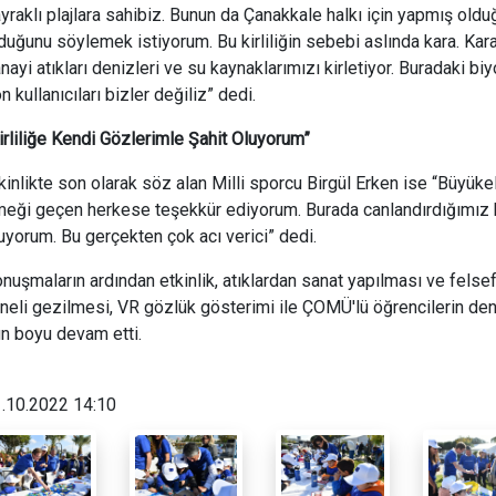
yraklı plajlara sahibiz. Bunun da Çanakkale halkı için yapmış oldu
duğunu söylemek istiyorum. Bu kirliliğin sebebi aslında kara. Karada
nayi atıkları denizleri ve su kaynaklarımızı kirletiyor. Buradaki bi
n kullanıcıları bizler değiliz” dedi.
irliliğe Kendi Gözlerimle Şahit Oluyorum”
kinlikte son olarak söz alan Milli sporcu Birgül Erken ise “Büyü
eği geçen herkese teşekkür ediyorum. Burada canlandırdığımız ki
uyorum. Bu gerçekten çok acı verici” dedi.
nuşmaların ardından etkinlik, atıklardan sanat yapılması ve felsefe
neli gezilmesi, VR gözlük gösterimi ile ÇOMÜ'lü öğrencilerin deniz k
n boyu devam etti.
.10.2022 14:10