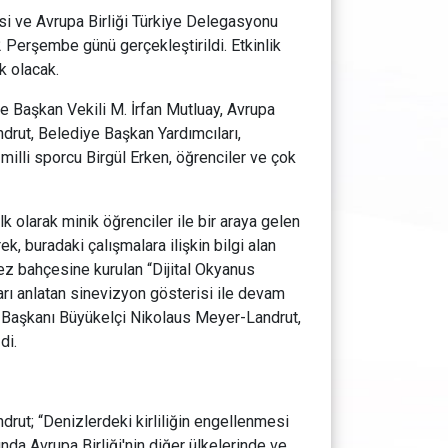
esi ve Avrupa Birliği Türkiye Delegasyonu
22 Perşembe günü gerçekleştirildi. Etkinlik
k olacak.
e Başkan Vekili M. İrfan Mutluay, Avrupa
drut, Belediye Başkan Yardımcıları,
illi sporcu Birgül Erken, öğrenciler ve çok
lk olarak minik öğrenciler ile bir araya gelen
ek, buradaki çalışmalara ilişkin bilgi alan
kez bahçesine kurulan “Dijital Okyanus
rarı anlatan sinevizyon gösterisi ile devam
u Başkanı Büyükelçi Nikolaus Meyer-Landrut,
zdi.
drut; “Denizlerdeki kirliliğin engellenmesi
a Avrupa Birliği'nin diğer ülkelerinde ve