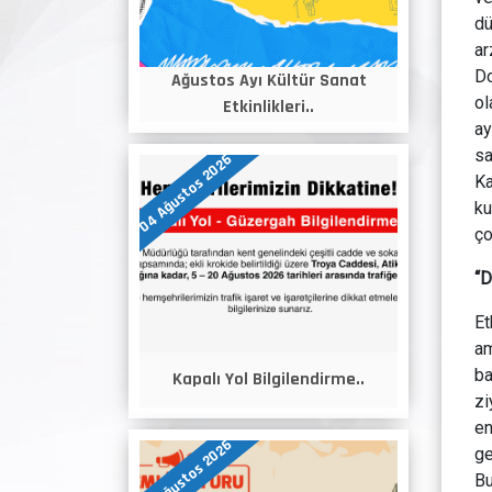
dü
ar
Do
Ağustos Ayı Kültür Sanat
ol
Etkinlikleri..
ay
sa
04 Ağustos 2026
Ka
ku
ço
“D
Et
am
ba
Kapalı Yol Bilgilendirme..
zi
en
04 Ağustos 2026
ge
Bu