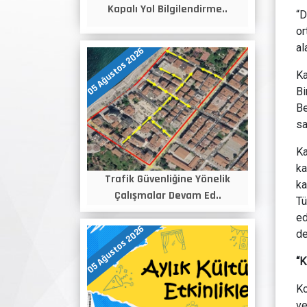
Kapalı Yol Bilgilendirme..
“D
or
al
05 Ağustos 2026
Ka
Bi
Be
sa
Ka
ka
Trafik Güvenliğine Yönelik
ka
Çalışmalar Devam Ed..
Tü
ed
05 Ağustos 2026
de
“K
Ko
ve