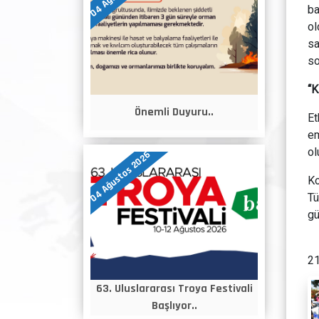
ba
ol
sa
so
“K
Önemli Duyuru..
Et
em
ol
04 Ağustos 2026
Ko
Tü
gü
21
63. Uluslararası Troya Festivali
Başlıyor..