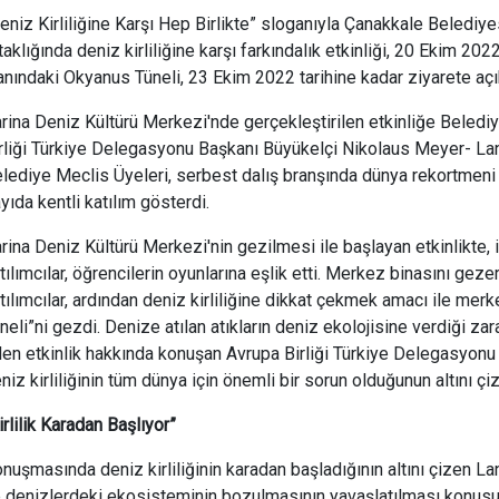
eniz Kirliliğine Karşı Hep Birlikte” sloganıyla Çanakkale Belediy
taklığında deniz kirliliğine karşı farkındalık etkinliği, 20 Ekim 20
anındaki Okyanus Tüneli, 23 Ekim 2022 tarihine kadar ziyarete açı
rina Deniz Kültürü Merkezi'nde gerçekleştirilen etkinliğe Belediy
rliği Türkiye Delegasyonu Başkanı Büyükelçi Nikolaus Meyer- Lan
lediye Meclis Üyeleri, serbest dalış branşında dünya rekortmeni m
yıda kentli katılım gösterdi.
rina Deniz Kültürü Merkezi'nin gezilmesi ile başlayan etkinlikte, i
tılımcılar, öğrencilerin oyunlarına eşlik etti. Merkez binasını gezer
tılımcılar, ardından deniz kirliliğine dikkat çekmek amacı ile mer
neli”ni gezdi. Denize atılan atıkların deniz ekolojisine verdiği za
en etkinlik hakkında konuşan Avrupa Birliği Türkiye Delegasyon
niz kirliliğinin tüm dünya için önemli bir sorun olduğunun altını çi
irlilik Karadan Başlıyor”
nuşmasında deniz kirliliğinin karadan başladığının altını çizen Lan
 denizlerdeki ekosisteminin bozulmasının yavaşlatılması konusund