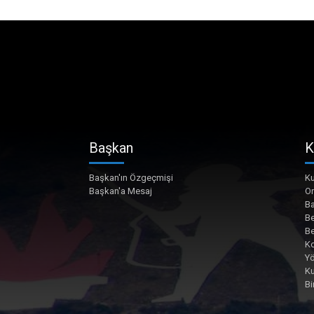
Başkan
K
Başkan'ın Özgeçmişi
Ku
Başkan'a Mesaj
O
Ba
Be
Be
Ko
Yö
K
Bi