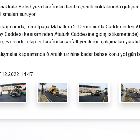
nakkale Belediyesi tarafından kentin çeşitli noktalarında gelişen 
lışmaları sürüyor.
 kapsamda, İsmetpaşa Mahallesi 2. Demircioğlu Caddesinden Ata
y Caddesi kesişiminden Atatürk Caddesine gidiş istikametinde) 6
rçevesinde, ekipler tarafından asfalt yenileme çalışmaları yürütül
lışmalar kapsamında 8 Aralık tarihine kadar bahse konu yol gün bo
.12.2022 14:47