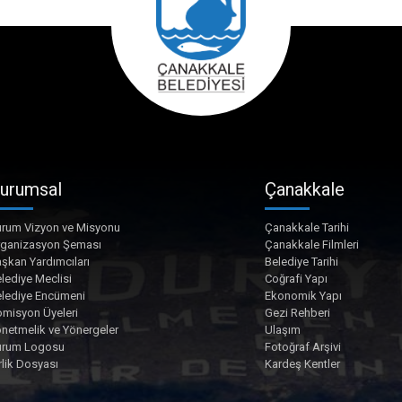
urumsal
Çanakkale
rum Vizyon ve Misyonu
Çanakkale Tarihi
rganizasyon Şeması
Çanakkale Filmleri
şkan Yardımcıları
Belediye Tarihi
lediye Meclisi
Coğrafi Yapı
lediye Encümeni
Ekonomik Yapı
misyon Üyeleri
Gezi Rehberi
netmelik ve Yönergeler
Ulaşım
urum Logosu
Fotoğraf Arşivi
rlik Dosyası
Kardeş Kentler