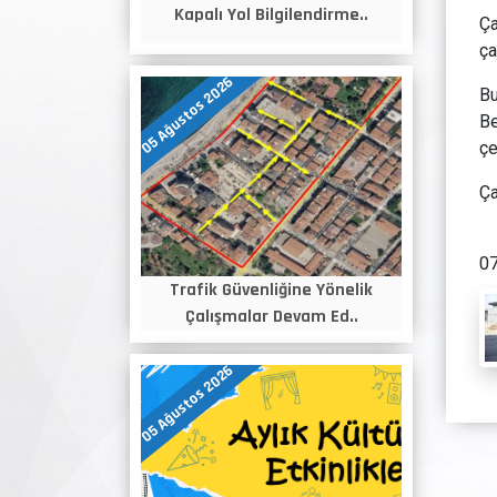
Kapalı Yol Bilgilendirme..
Ça
ça
05 Ağustos 2026
Bu
Be
çe
Ça
07
Trafik Güvenliğine Yönelik
Çalışmalar Devam Ed..
05 Ağustos 2026