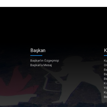
Başkan
K
Başkan'ın Özgeçmişi
Ku
Başkan'a Mesaj
O
Ba
Be
Be
Ko
Yö
K
Bi