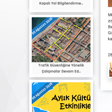
Kapalı Yol Bilgilendirme..
Mü
05 Ağustos 2026
zi
Ba
Gö
ka
28
Trafik Güvenliğine Yönelik
Çalışmalar Devam Ed..
05 Ağustos 2026