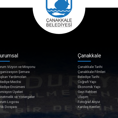
urumsal
Çanakkale
rum Vizyon ve Misyonu
Çanakkale Tarihi
rganizasyon Şeması
Çanakkale Filmleri
şkan Yardımcıları
Belediye Tarihi
lediye Meclisi
Coğrafi Yapı
lediye Encümeni
Ekonomik Yapı
misyon Üyeleri
Gezi Rehberi
netmelik ve Yönergeler
Ulaşım
urum Logosu
Fotoğraf Arşivi
rlik Dosyası
Kardeş Kentler