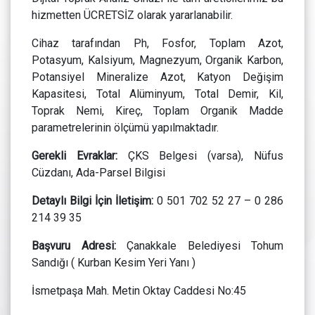
hizmetten ÜCRETSİZ olarak yararlanabilir.
Cihaz tarafından Ph, Fosfor, Toplam Azot,
Potasyum, Kalsiyum, Magnezyum, Organik Karbon,
Potansiyel Mineralize Azot, Katyon Değişim
Kapasitesi, Total Alüminyum, Total Demir, Kil,
Toprak Nemi, Kireç, Toplam Organik Madde
parametrelerinin ölçümü yapılmaktadır.
Gerekli Evraklar:
ÇKS Belgesi (varsa), Nüfus
Cüzdanı, Ada-Parsel Bilgisi
Detaylı Bilgi İçin İletişim:
0 501 702 52 27 – 0 286
214 39 35
Başvuru Adresi:
Çanakkale Belediyesi Tohum
Sandığı ( Kurban Kesim Yeri Yanı )
İsmetpaşa Mah. Metin Oktay Caddesi No:45