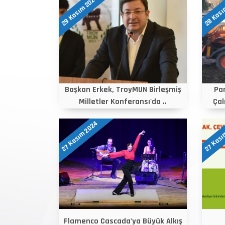
29 Kasım 2024
28 Kası
Başkan Erkek, TroyMUN Birleşmiş
Pa
Milletler Konferansı'da ..
Çal
27 Kasım 2024
27 Kası
Flamenco Cascada'ya Büyük Alkış