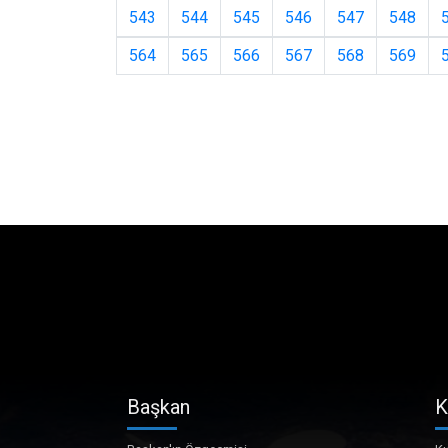
543
544
545
546
547
548
564
565
566
567
568
569
Başkan
K