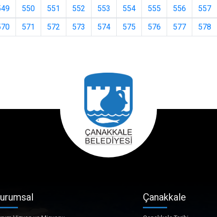
549
550
551
552
553
554
555
556
557
570
571
572
573
574
575
576
577
578
urumsal
Çanakkale