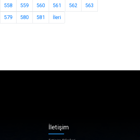
558
559
560
561
562
563
579
580
581
İleri
İletişim