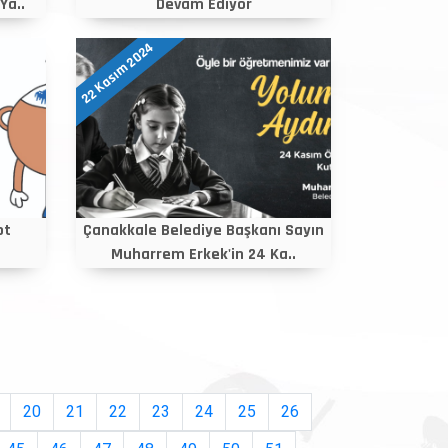
Ya..
Devam Ediyor
22 Kasım 2024
ot
Çanakkale Belediye Başkanı Sayın
Muharrem Erkek'in 24 Ka..
20
21
22
23
24
25
26