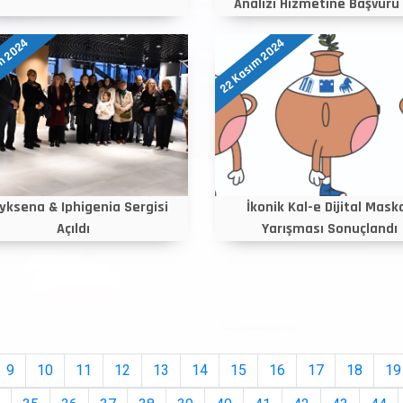
Analizi Hizmetine Başvuru 
m 2024
22 Kasım 2024
yksena & Iphigenia Sergisi
İkonik Kal-e Dijital Mask
Açıldı
Yarışması Sonuçlandı
9
10
11
12
13
14
15
16
17
18
19