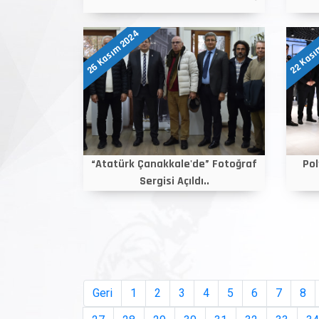
26 Kasım 2024
22 Kası
“Atatürk Çanakkale'de” Fotoğraf
Pol
Sergisi Açıldı..
Geri
1
2
3
4
5
6
7
8