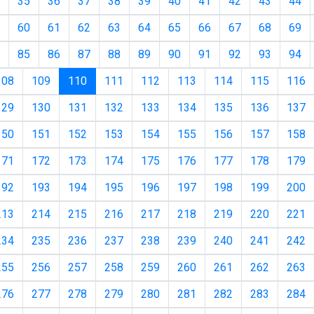
35
36
37
38
39
40
41
42
43
44
60
61
62
63
64
65
66
67
68
69
85
86
87
88
89
90
91
92
93
94
(current)
108
109
110
111
112
113
114
115
116
129
130
131
132
133
134
135
136
137
150
151
152
153
154
155
156
157
158
171
172
173
174
175
176
177
178
179
192
193
194
195
196
197
198
199
200
213
214
215
216
217
218
219
220
221
234
235
236
237
238
239
240
241
242
255
256
257
258
259
260
261
262
263
276
277
278
279
280
281
282
283
284