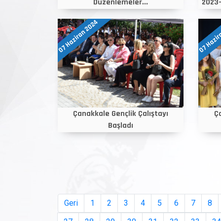
Düzenlemeler...
2023-
07 Haziran 2024
07 Hazir
Çanakkale Gençlik Çalıştayı
Ço
Başladı
Geri
1
2
3
4
5
6
7
8