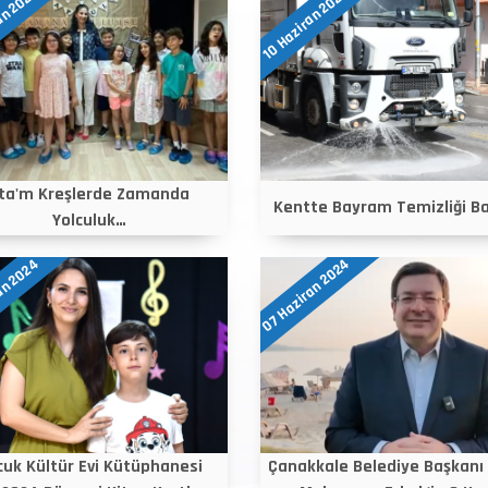
an 2024
10 Haziran 2024
ta'm Kreşlerde Zamanda
Kentte Bayram Temizliği Ba
Yolculuk…
07 Haziran 2024
an 2024
uk Kültür Evi Kütüphanesi
Çanakkale Belediye Başkanı