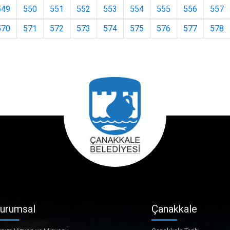
549
550
551
552
553
554
555
556
557
570
571
572
573
574
575
576
577
578
urumsal
Çanakkale