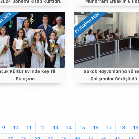
2024 Dönemi Kitap Kurtları..
Muharrem Erkek'in 8 Haz
an 2024
07 Haziran 2024
cuk Kültür Evi'nde Keyifli
Sokak Hayvanlarına Yöne
Buluşma
Çalışmalar Görüşüldü
9
10
11
12
13
14
15
16
17
18
19