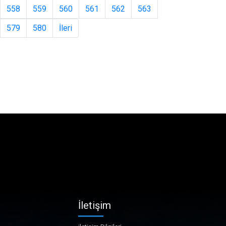
558
559
560
561
562
563
579
580
İleri
İletişim