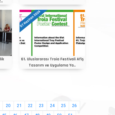
..
07 Haziran 2024
lik
61. Uluslararası Troia Festivali Afiş
Tasarım ve Uygulama Ya..
20
21
22
23
24
25
26