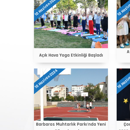
10 Haziran 2024
10 Hazir
A
Açık Hava Yoga Etkinliği Başladı
10 Haziran 2024
10 Hazir
Barbaros Muhtarlık Parkı'nda Yeni
Çoc