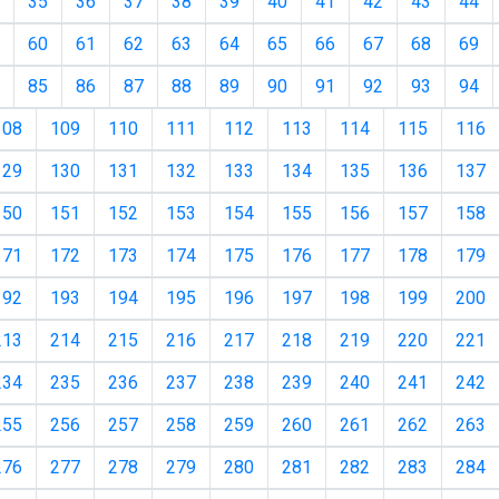
35
36
37
38
39
40
41
42
43
44
60
61
62
63
64
65
66
67
68
69
85
86
87
88
89
90
91
92
93
94
108
109
110
111
112
113
114
115
116
129
130
131
132
133
134
135
136
137
150
151
152
153
154
155
156
157
158
171
172
173
174
175
176
177
178
179
192
193
194
195
196
197
198
199
200
213
214
215
216
217
218
219
220
221
234
235
236
237
238
239
240
241
242
255
256
257
258
259
260
261
262
263
276
277
278
279
280
281
282
283
284