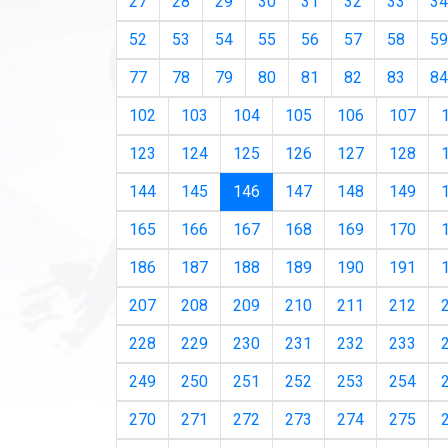
27
28
29
30
31
32
33
34
52
53
54
55
56
57
58
59
77
78
79
80
81
82
83
84
102
103
104
105
106
107
123
124
125
126
127
128
(current)
144
145
146
147
148
149
165
166
167
168
169
170
186
187
188
189
190
191
207
208
209
210
211
212
228
229
230
231
232
233
249
250
251
252
253
254
270
271
272
273
274
275