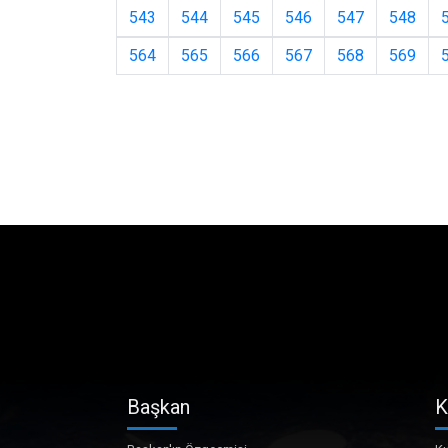
543
544
545
546
547
548
564
565
566
567
568
569
Başkan
K