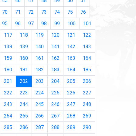
45
46
47
48
49
50
51
70
71
72
73
74
75
76
95
96
97
98
99
100
101
117
118
119
120
121
122
138
139
140
141
142
143
159
160
161
162
163
164
180
181
182
183
184
185
(current)
201
202
203
204
205
206
222
223
224
225
226
227
243
244
245
246
247
248
264
265
266
267
268
269
285
286
287
288
289
290