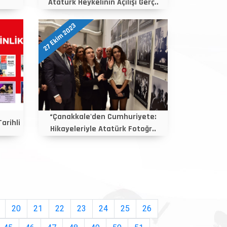
Atatürk Heykelinin Açılışı Gerç..
27 Ekim 2023
“Çanakkale'den Cumhuriyete:
arihli
Hikayeleriyle Atatürk Fotoğr..
20
21
22
23
24
25
26