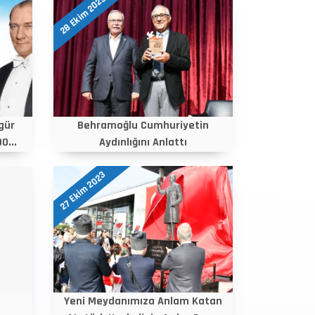
28 Ekim 2023
gür
Behramoğlu Cumhuriyetin
0...
Aydınlığını Anlattı
27 Ekim 2023
Yeni Meydanımıza Anlam Katan