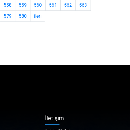
558
559
560
561
562
563
579
580
İleri
İletişim