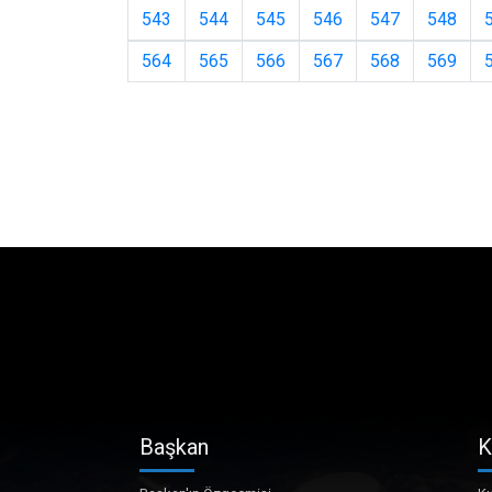
543
544
545
546
547
548
564
565
566
567
568
569
Başkan
K