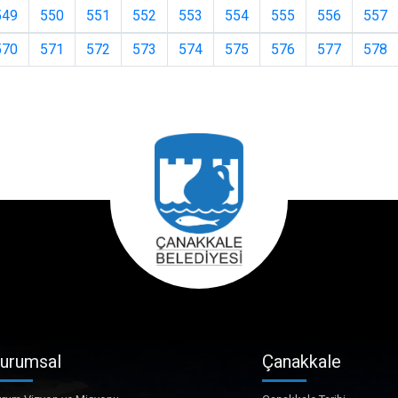
549
550
551
552
553
554
555
556
557
570
571
572
573
574
575
576
577
578
urumsal
Çanakkale