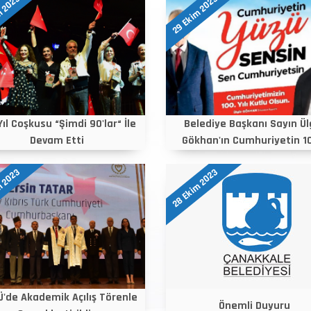
m 2023
29 Ekim 2023
Yıl Coşkusu “Şimdi 90'lar“ İle
Belediye Başkanı Sayın Ül
Devam Etti
Gökhan'ın Cumhuriyetin 10
m 2023
28 Ekim 2023
'de Akademik Açılış Törenle
Önemli Duyuru