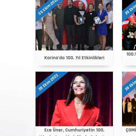
30 Ekim 2023
29 Eki
100.
Karina'da 100. Yıl Etkinlikleri
28 Ekim 2023
28 Eki
Ece Üner, Cumhuriyetin 100.
ÇOMÜ