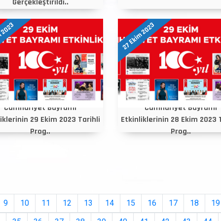
Gerçekleştirildi..
m 2023
27 Ekim 2023
Cumhuriyet Bayramı
Cumhuriyet Bayramı
liklerinin 29 Ekim 2023 Tarihli
Etkinliklerinin 28 Ekim 2023 T
Prog..
Prog..
9
10
11
12
13
14
15
16
17
18
19