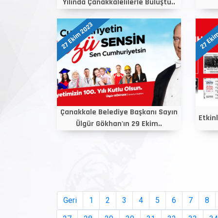
Yılında Çanakkalelilerle Buluştu..
27 Ekim 2023
27 Eki
Çanakkale Belediye Başkanı Sayın
Etkin
Ülgür Gökhan'ın 29 Ekim..
Geri
1
2
3
4
5
6
7
8