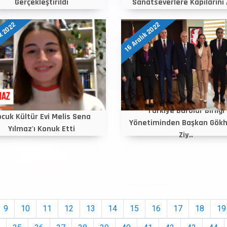
Gerçekleştirildi
Sanatseverlere Kapılarını 
ık 2022
16 Aralık 2022
Türkiye Barolar Birliği
cuk Kültür Evi Melis Sena
Yönetiminden Başkan Gökh
Yılmaz'ı Konuk Etti
Ziy..
9
10
11
12
13
14
15
16
17
18
19