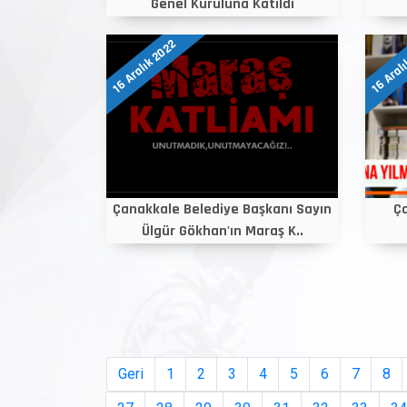
Genel Kuruluna Katıldı
16 Aralık 2022
16 Aral
Çanakkale Belediye Başkanı Sayın
Ço
Ülgür Gökhan'ın Maraş K..
Geri
1
2
3
4
5
6
7
8