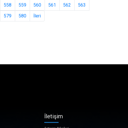
558
559
560
561
562
563
579
580
İleri
İletişim