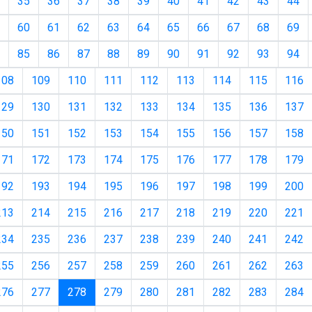
35
36
37
38
39
40
41
42
43
44
60
61
62
63
64
65
66
67
68
69
85
86
87
88
89
90
91
92
93
94
108
109
110
111
112
113
114
115
116
129
130
131
132
133
134
135
136
137
150
151
152
153
154
155
156
157
158
171
172
173
174
175
176
177
178
179
192
193
194
195
196
197
198
199
200
213
214
215
216
217
218
219
220
221
234
235
236
237
238
239
240
241
242
255
256
257
258
259
260
261
262
263
(current)
276
277
278
279
280
281
282
283
284