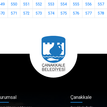
549
550
551
552
553
554
555
556
557
570
571
572
573
574
575
576
577
578
urumsal
Çanakkale