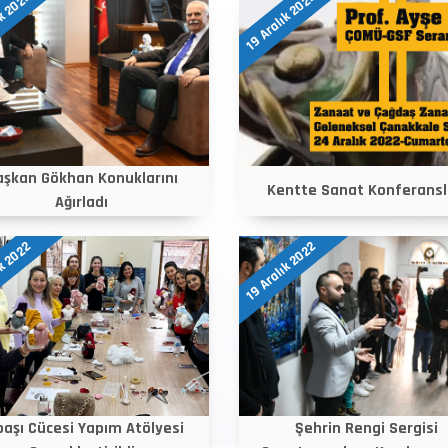
ık 2022
19 Aralık 2022
aşkan Gökhan Konuklarını
Kentte Sanat Konferansl
Ağırladı
ık 2022
19 Aralık 2022
lbaşı Cücesi Yapım Atölyesi
Şehrin Rengi Sergisi