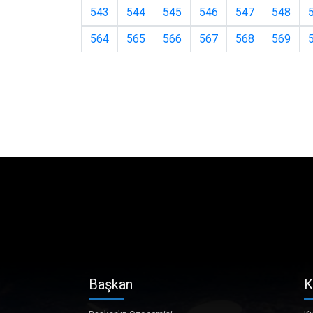
543
544
545
546
547
548
564
565
566
567
568
569
Başkan
K