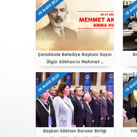
19 Aralık 2022
19 Aral
Çanakkale Belediye Başkanı Sayın
B
Ülgür Gökhan'ın Mehmet ..
19 Aralık 2022
19 Aral
Başkan Gökhan Barolar Birliği
Yı