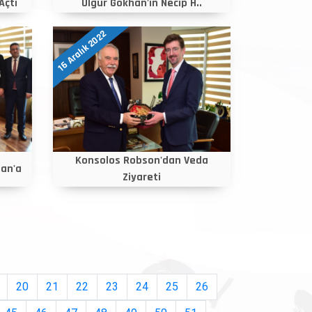
Açtı
Ülgür Gökhan'ın Necip H..
16 Aralık 2022
Konsolos Robson'dan Veda
an'a
Ziyareti
20
21
22
23
24
25
26