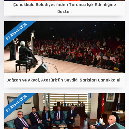
Çanakkale Belediyesi'nden Turuncu Işık Etkinliğine
Deste..
03 Kasım 2022
Bağcan ve Akyol, Atatürk'ün Sevdiği Şarkıları Çanakkalel..
03 Kasım 2022