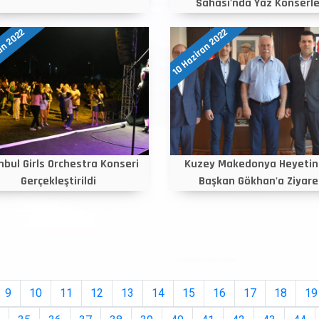
Sahası'nda Yaz Konserle
an 2022
10 Haziran 2022
nbul Girls Orchestra Konseri
Kuzey Makedonya Heyeti
Gerçekleştirildi
Başkan Gökhan'a Ziyare
9
10
11
12
13
14
15
16
17
18
19