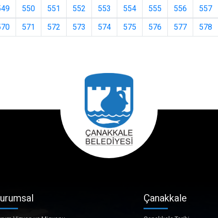
549
550
551
552
553
554
555
556
557
570
571
572
573
574
575
576
577
578
urumsal
Çanakkale