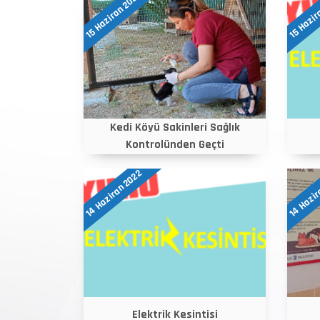
15 Haziran 2022
15 Hazir
Kedi Köyü Sakinleri Sağlık
Kontrolünden Geçti
14 Haziran 2022
14 Hazir
Elektrik Kesintisi