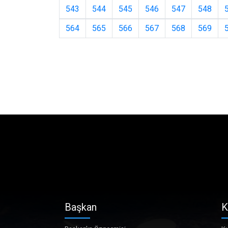
543
544
545
546
547
548
564
565
566
567
568
569
Başkan
K