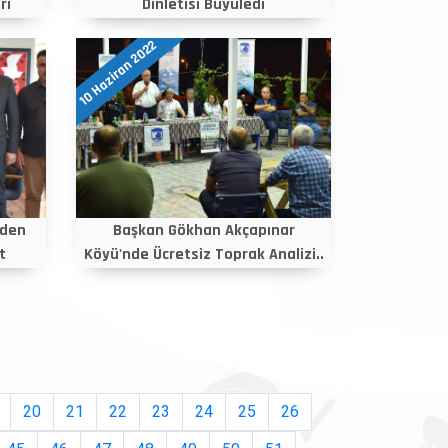
ri
Dinletisi Büyüledi
10 Haziran 2022
nden
Başkan Gökhan Akçapınar
t
Köyü'nde Ücretsiz Toprak Analizi..
20
21
22
23
24
25
26