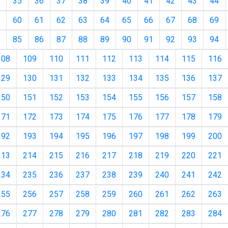
35
36
37
38
39
40
41
42
43
44
60
61
62
63
64
65
66
67
68
69
85
86
87
88
89
90
91
92
93
94
108
109
110
111
112
113
114
115
116
129
130
131
132
133
134
135
136
137
150
151
152
153
154
155
156
157
158
171
172
173
174
175
176
177
178
179
192
193
194
195
196
197
198
199
200
213
214
215
216
217
218
219
220
221
234
235
236
237
238
239
240
241
242
255
256
257
258
259
260
261
262
263
276
277
278
279
280
281
282
283
284