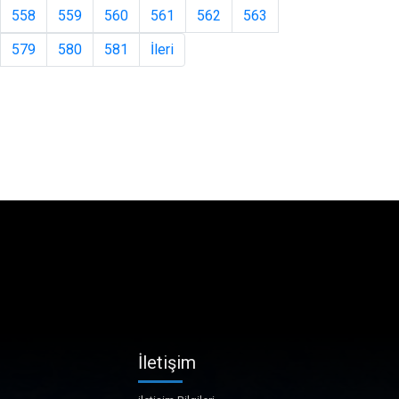
558
559
560
561
562
563
579
580
581
İleri
İletişim