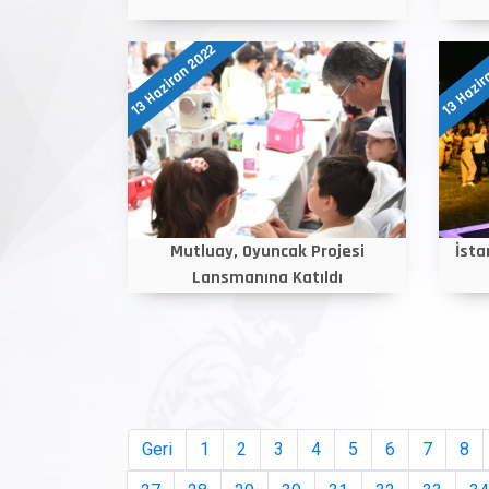
13 Haziran 2022
13 Hazir
Mutluay, Oyuncak Projesi
İsta
Lansmanına Katıldı
Geri
1
2
3
4
5
6
7
8