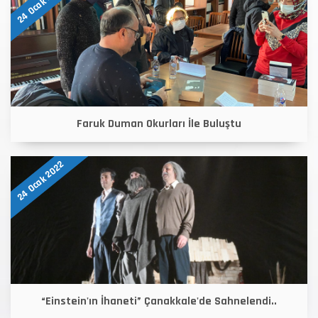
24 Ocak 2022
Faruk Duman Okurları İle Buluştu
24 Ocak 2022
“Einstein'ın İhaneti” Çanakkale'de Sahnelendi..