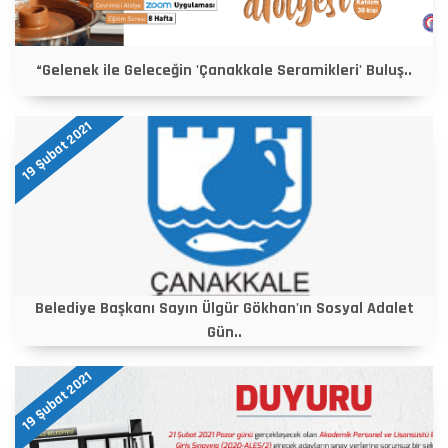
“Gelenek ile Geleceğin 'Çanakkale Seramikleri' Buluş..
19 Şubat 2021
Belediye Başkanı Sayın Ülgür Gökhan'ın Sosyal Adalet
Gün..
19 Şubat 2021