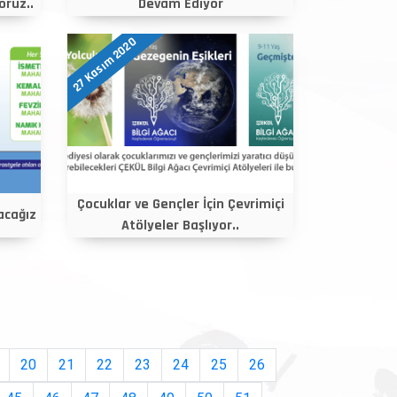
oruz..
Devam Ediyor
27 Kasım 2020
Çocuklar ve Gençler İçin Çevrimiçi
acağız
Atölyeler Başlıyor..
20
21
22
23
24
25
26