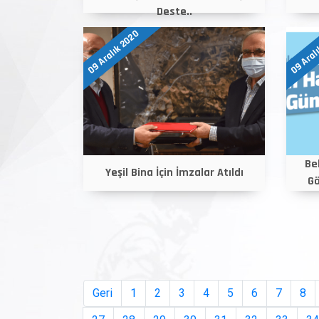
Deste..
09 Aralık 2020
09 Aral
Be
Yeşil Bina İçin İmzalar Atıldı
Gö
Geri
1
2
3
4
5
6
7
8