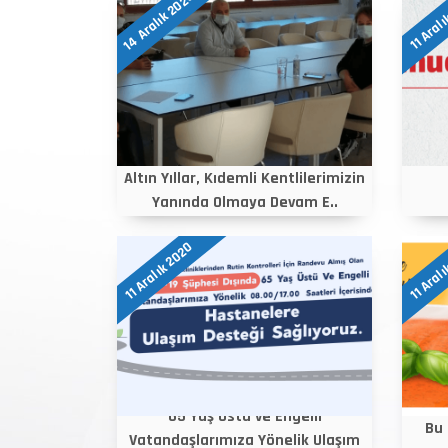
14 Aralık 2020
11 Aral
Altın Yıllar, Kıdemli Kentlilerimizin
Yanında Olmaya Devam E..
11 Aralık 2020
11 Aral
65 Yaş Üstü ve Engelli
Bu 
Vatandaşlarımıza Yönelik Ulaşım