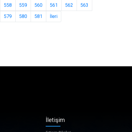
558
559
560
561
562
563
579
580
581
İleri
İletişim