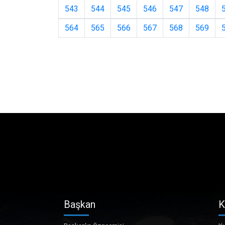
543
544
545
546
547
548
564
565
566
567
568
569
Başkan
K