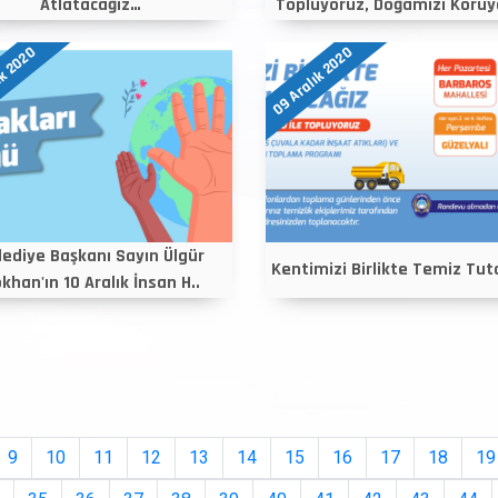
Atlatacağız…
Topluyoruz, Doğamızı Koruy
ık 2020
09 Aralık 2020
lediye Başkanı Sayın Ülgür
Kentimizi Birlikte Temiz Tut
khan'ın 10 Aralık İnsan H..
9
10
11
12
13
14
15
16
17
18
19