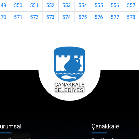
549
550
551
552
553
554
555
556
557
570
571
572
573
574
575
576
577
578
urumsal
Çanakkale