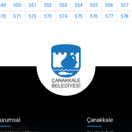
549
550
551
552
553
554
555
556
557
570
571
572
573
574
575
576
577
578
urumsal
Çanakkale