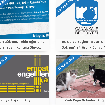
ık 2020
03 Aralık 2020
an Gökhan, Tekin Uğurlu'nun
Belediye Başkanı Sayın Ül
anlı Yayın Konuğu Oluyo..
Gökhan'ın 4 Aralık Dünya 
ık 2020
02 Aralık 2020
lediye Başkanı Sayın Ülgür
Kedi Köyü Sakinleri Sağl