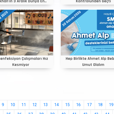
khan'ın 3 Aralık Dünya En..
Kontrolünden Geçti
30 Kasım 2020
ık 2020
enfeksiyon Çalışmaları Hız
Hep Birlikte Ahmet Alp Be
Kesmiyor
Umut Olalım
9
10
11
12
13
14
15
16
17
18
19