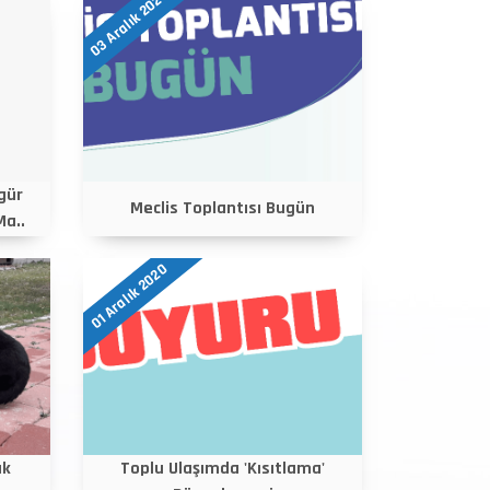
03 Aralık 2020
gür
Meclis Toplantısı Bugün
Ma..
01 Aralık 2020
ık
Toplu Ulaşımda 'Kısıtlama'