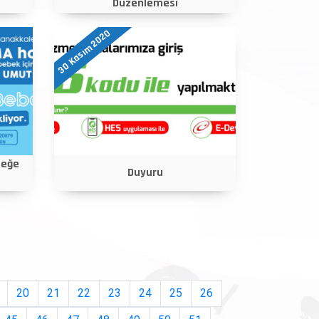
Düzenlemesi
30 Kasım 2020
beğe
Duyuru
20
21
22
23
24
25
26