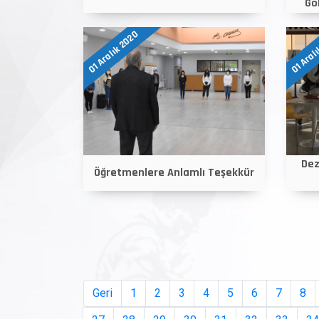
Gö
01 Aralık 2020
01 Aral
Dez
Öğretmenlere Anlamlı Teşekkür
Geri
1
2
3
4
5
6
7
8