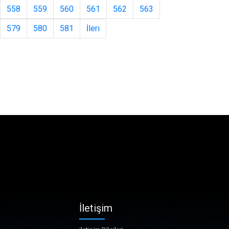
558
559
560
561
562
563
579
580
581
İleri
İletişim