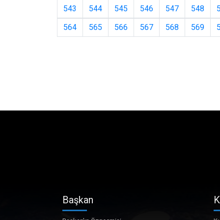
543
544
545
546
547
548
564
565
566
567
568
569
Başkan
K