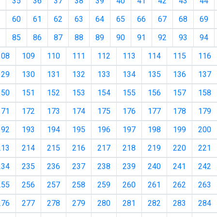
35
36
37
38
39
40
41
42
43
44
60
61
62
63
64
65
66
67
68
69
85
86
87
88
89
90
91
92
93
94
108
109
110
111
112
113
114
115
116
129
130
131
132
133
134
135
136
137
150
151
152
153
154
155
156
157
158
171
172
173
174
175
176
177
178
179
192
193
194
195
196
197
198
199
200
213
214
215
216
217
218
219
220
221
234
235
236
237
238
239
240
241
242
255
256
257
258
259
260
261
262
263
276
277
278
279
280
281
282
283
284