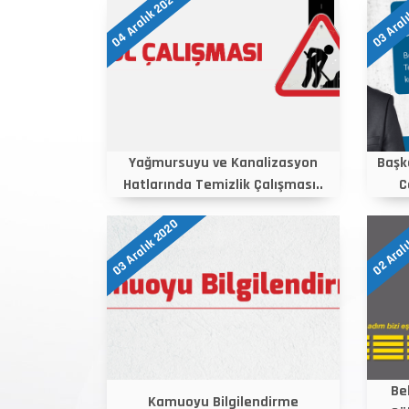
04 Aralık 2020
03 Aral
Yağmursuyu ve Kanalizasyon
Başk
Hatlarında Temizlik Çalışması..
C
03 Aralık 2020
02 Aral
Be
Kamuoyu Bilgilendirme