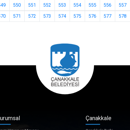
549
550
551
552
553
554
555
556
557
570
571
572
573
574
575
576
577
578
urumsal
Çanakkale