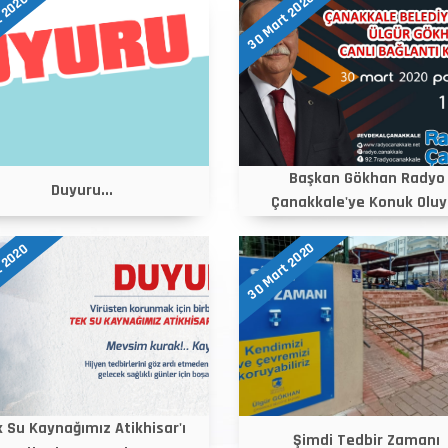
30 Mart 2020
t 2020
Başkan Gökhan Radyo
Duyuru...
Çanakkale'ye Konuk Oluy
30 Mart 2020
t 2020
 Su Kaynağımız Atikhisar'ı
Şimdi Tedbir Zamanı