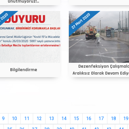
Unutmuyoruz!..
t 2020
27 Mart 2020
Dezenfeksiyon Çalışmala
Bilgilendirme
Aralıksız Olarak Devam Ediyor
9
10
11
12
13
14
15
16
17
18
19