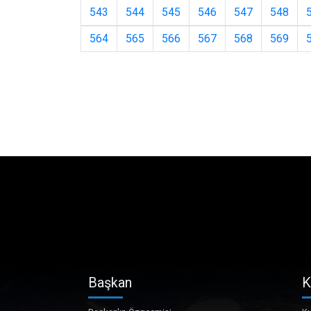
543
544
545
546
547
548
564
565
566
567
568
569
Başkan
K