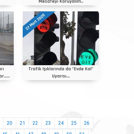
Mesafeyi Koruyalım..
27 Mart 2020
rı
Trafik Işıklarında da "Evde Kal"
.....
Uyarısı...
20
21
22
23
24
25
26