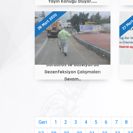
Yayın Konuğu Oluyor.....
28 Mart 2020
27 Mar
Dardanos ve Güzelyalı'da
Dezenfeksiyon Çalışmaları
Devam..
Geri
1
2
3
4
5
6
7
8