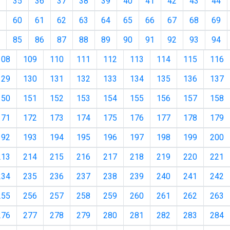
35
36
37
38
39
40
41
42
43
44
60
61
62
63
64
65
66
67
68
69
85
86
87
88
89
90
91
92
93
94
108
109
110
111
112
113
114
115
116
129
130
131
132
133
134
135
136
137
150
151
152
153
154
155
156
157
158
171
172
173
174
175
176
177
178
179
192
193
194
195
196
197
198
199
200
213
214
215
216
217
218
219
220
221
234
235
236
237
238
239
240
241
242
255
256
257
258
259
260
261
262
263
276
277
278
279
280
281
282
283
284