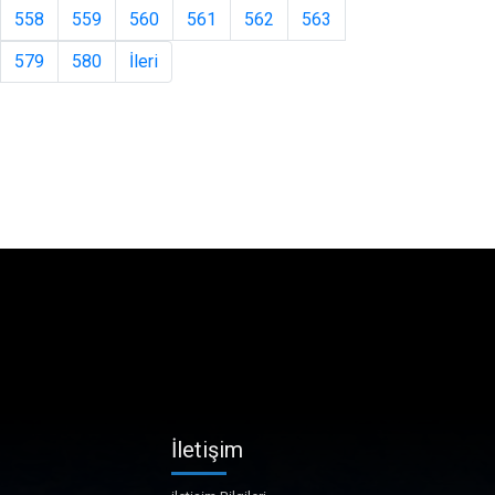
558
559
560
561
562
563
579
580
İleri
İletişim