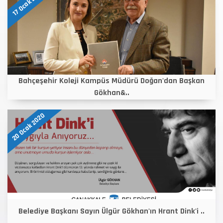
17 Ocak 2020
Bahçeşehir Koleji Kampüs Müdürü Doğan'dan Başkan
Gökhan&..
20 Ocak 2020
Belediye Başkanı Sayın Ülgür Gökhan'ın Hrant Dink'i ..