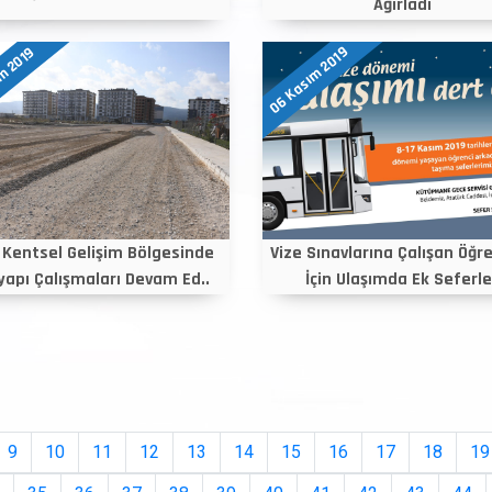
Ağırladı
06 Kasım 2019
m 2019
 Kentsel Gelişim Bölgesinde
Vize Sınavlarına Çalışan Öğre
yapı Çalışmaları Devam Ed..
İçin Ulaşımda Ek Seferle
9
10
11
12
13
14
15
16
17
18
19