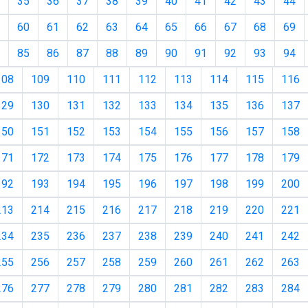
35
36
37
38
39
40
41
42
43
44
60
61
62
63
64
65
66
67
68
69
85
86
87
88
89
90
91
92
93
94
108
109
110
111
112
113
114
115
116
129
130
131
132
133
134
135
136
137
150
151
152
153
154
155
156
157
158
171
172
173
174
175
176
177
178
179
192
193
194
195
196
197
198
199
200
213
214
215
216
217
218
219
220
221
234
235
236
237
238
239
240
241
242
255
256
257
258
259
260
261
262
263
276
277
278
279
280
281
282
283
284