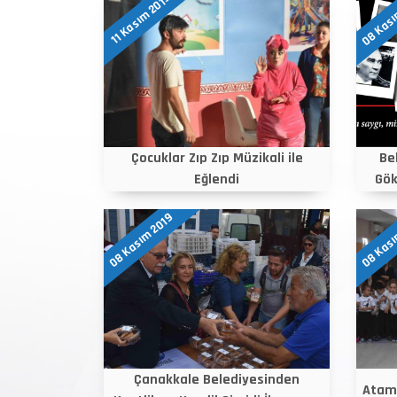
08 Kası
11 Kasım 2019
Çocuklar Zıp Zıp Müzikali ile
Be
Eğlendi
Gök
08 Kasım 2019
08 Kası
Çanakkale Belediyesinden
Atam 