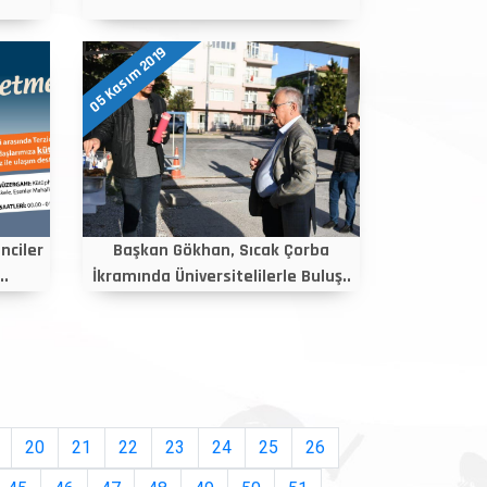
05 Kasım 2019
nciler
Başkan Gökhan, Sıcak Çorba
..
İkramında Üniversitelilerle Buluş..
20
21
22
23
24
25
26