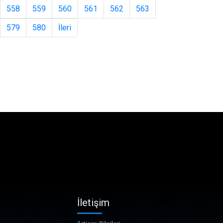
558
559
560
561
562
563
579
580
İleri
İletişim