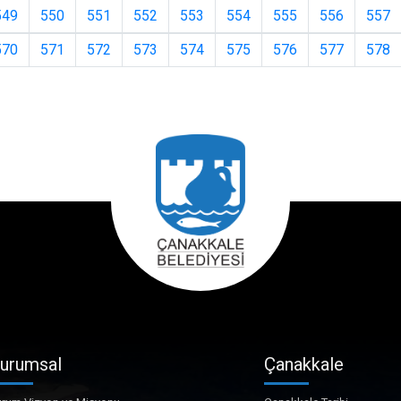
549
550
551
552
553
554
555
556
557
570
571
572
573
574
575
576
577
578
urumsal
Çanakkale