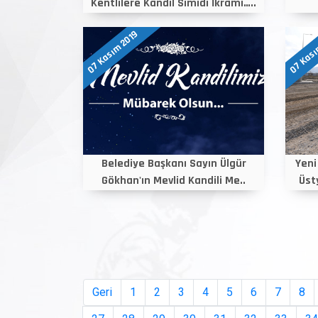
Kentlilere Kandil Simidi İkramı…..
07 Kasım 2019
07 Kası
Belediye Başkanı Sayın Ülgür
Yeni
Gökhan'ın Mevlid Kandili Me..
Üst
Geri
1
2
3
4
5
6
7
8