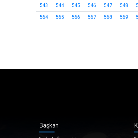
543
544
545
546
547
548
564
565
566
567
568
569
Başkan
K