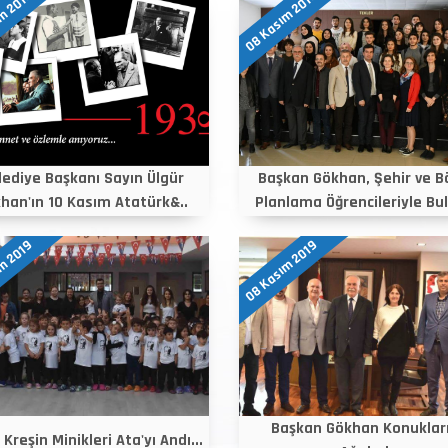
m 2019
08 Kasım 2019
lediye Başkanı Sayın Ülgür
Başkan Gökhan, Şehir ve B
han'ın 10 Kasım Atatürk&..
Planlama Öğrencileriyle Bul
m 2019
08 Kasım 2019
Başkan Gökhan Konukları
Kreşin Minikleri Ata'yı Andı...