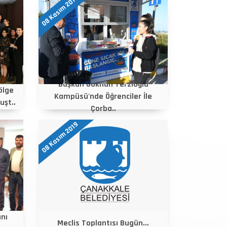
08 Kasım 2019
Başkan Gökhan Terzioğlu
ölge
Kampüsü'nde Öğrenciler İle
uşt..
Çorba..
08 Kasım 2019
nı
Meclis Toplantısı Bugün...