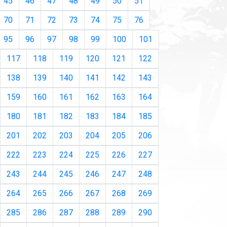
45
46
47
48
49
50
51
70
71
72
73
74
75
76
95
96
97
98
99
100
101
117
118
119
120
121
122
138
139
140
141
142
143
159
160
161
162
163
164
180
181
182
183
184
185
201
202
203
204
205
206
222
223
224
225
226
227
243
244
245
246
247
248
264
265
266
267
268
269
285
286
287
288
289
290