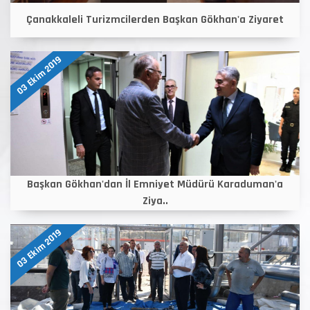
Çanakkaleli Turizmcilerden Başkan Gökhan'a Ziyaret
03 Ekim 2019
Başkan Gökhan'dan İl Emniyet Müdürü Karaduman'a
Ziya..
03 Ekim 2019