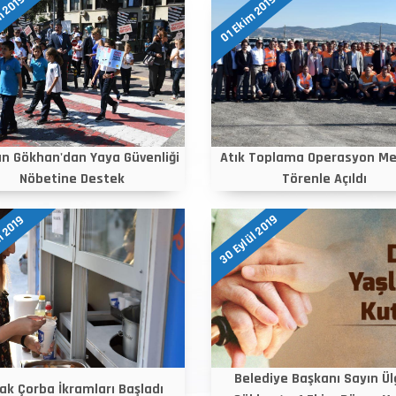
m 2019
01 Ekim 2019
n Gökhan'dan Yaya Güvenliği
Atık Toplama Operasyon Me
Nöbetine Destek
Törenle Açıldı
30 Eylül 2019
m 2019
Belediye Başkanı Sayın Ül
ak Çorba İkramları Başladı