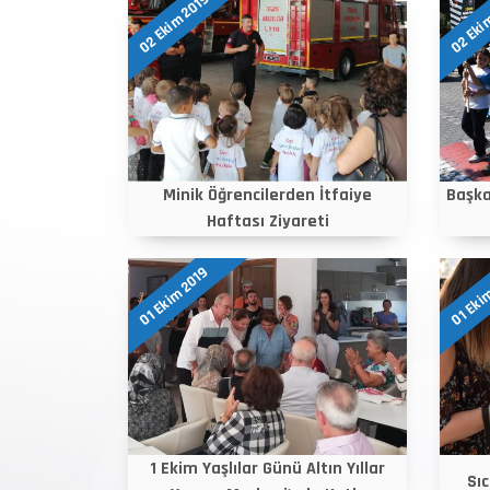
02 Ekim 2019
02 Eki
Minik Öğrencilerden İtfaiye
Başka
Haftası Ziyareti
01 Ekim 2019
01 Eki
1 Ekim Yaşlılar Günü Altın Yıllar
Sıc