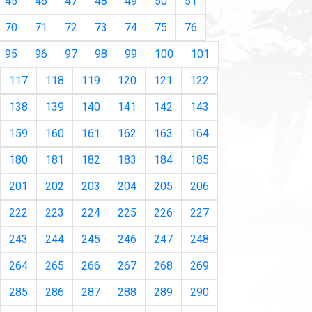
45
46
47
48
49
50
51
70
71
72
73
74
75
76
95
96
97
98
99
100
101
117
118
119
120
121
122
138
139
140
141
142
143
159
160
161
162
163
164
180
181
182
183
184
185
201
202
203
204
205
206
222
223
224
225
226
227
243
244
245
246
247
248
264
265
266
267
268
269
285
286
287
288
289
290