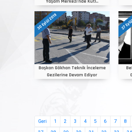
Yaşam Merkezi'nde Kutl..
30 Eylül 2019
27 Eylü
Başkan Gökhan Teknik İnceleme
Be
Gezilerine Devam Ediyor
Geri
1
2
3
4
5
6
7
8