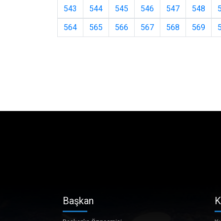
543
544
545
546
547
548
564
565
566
567
568
569
Başkan
K