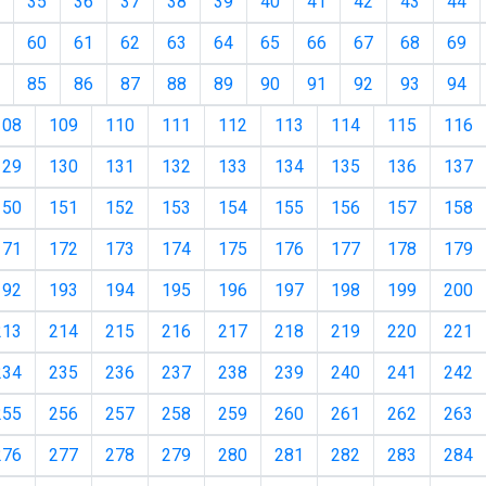
35
36
37
38
39
40
41
42
43
44
60
61
62
63
64
65
66
67
68
69
85
86
87
88
89
90
91
92
93
94
108
109
110
111
112
113
114
115
116
129
130
131
132
133
134
135
136
137
150
151
152
153
154
155
156
157
158
171
172
173
174
175
176
177
178
179
192
193
194
195
196
197
198
199
200
213
214
215
216
217
218
219
220
221
234
235
236
237
238
239
240
241
242
255
256
257
258
259
260
261
262
263
276
277
278
279
280
281
282
283
284