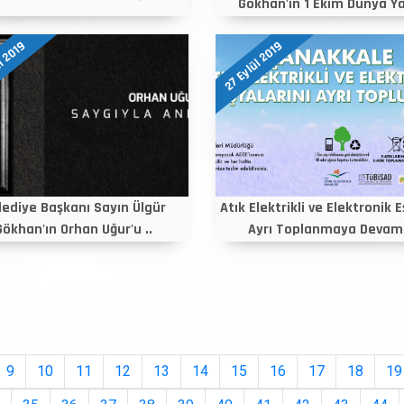
Gökhan'ın 1 Ekim Dünya Yaş
l 2019
27 Eylül 2019
lediye Başkanı Sayın Ülgür
Atık Elektrikli ve Elektronik 
Gökhan'ın Orhan Uğur'u ..
Ayrı Toplanmaya Devam 
9
10
11
12
13
14
15
16
17
18
19