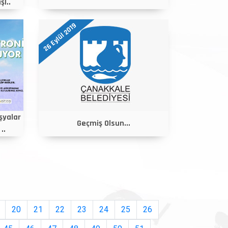
l..
26 Eylül 2019
Eşyalar
Geçmiş Olsun...
..
20
21
22
23
24
25
26