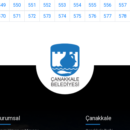
549
550
551
552
553
554
555
556
557
570
571
572
573
574
575
576
577
578
urumsal
Çanakkale