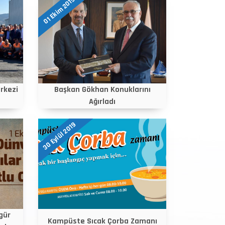
01 Ekim 2019
rkezi
Başkan Gökhan Konuklarını
Ağırladı
30 Eylül 2019
gür
Kampüste Sıcak Çorba Zamanı