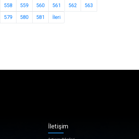
558
559
560
561
562
563
579
580
581
İleri
İletişim