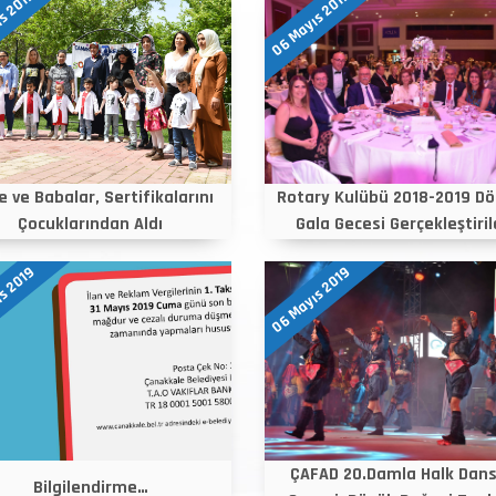
s 2019
06 Mayıs 2019
 ve Babalar, Sertifikalarını
Rotary Kulübü 2018-2019 D
Çocuklarından Aldı
Gala Gecesi Gerçekleştirild
s 2019
06 Mayıs 2019
ÇAFAD 20.Damla Halk Dans
Bilgilendirme…