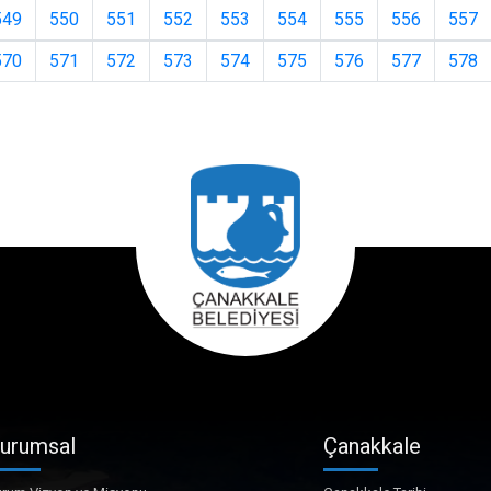
549
550
551
552
553
554
555
556
557
570
571
572
573
574
575
576
577
578
urumsal
Çanakkale