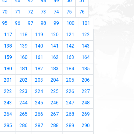
45
46
47
48
49
50
51
70
71
72
73
74
75
76
95
96
97
98
99
100
101
117
118
119
120
121
122
138
139
140
141
142
143
159
160
161
162
163
164
180
181
182
183
184
185
201
202
203
204
205
206
222
223
224
225
226
227
243
244
245
246
247
248
264
265
266
267
268
269
285
286
287
288
289
290