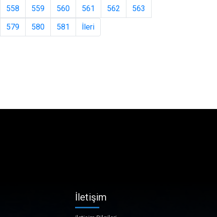
558
559
560
561
562
563
579
580
581
İleri
İletişim