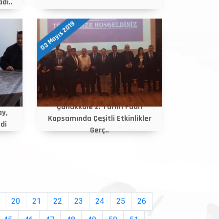
dı..
03 Mayıs 2019
Çanakkale 2. Tarım Fuarı
ay,
Kapsamında Çeşitli Etkinlikler
di
Gerç..
20
21
22
23
24
25
26