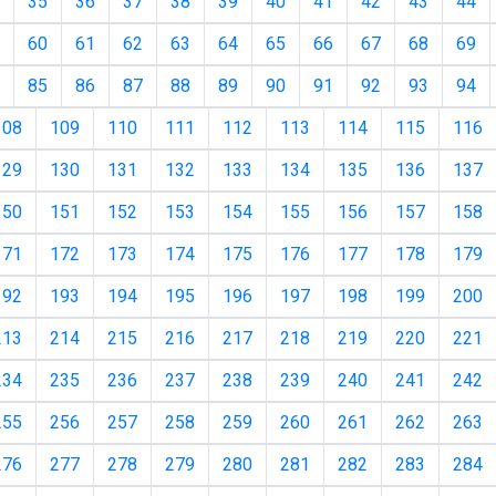
35
36
37
38
39
40
41
42
43
44
60
61
62
63
64
65
66
67
68
69
85
86
87
88
89
90
91
92
93
94
108
109
110
111
112
113
114
115
116
129
130
131
132
133
134
135
136
137
150
151
152
153
154
155
156
157
158
171
172
173
174
175
176
177
178
179
192
193
194
195
196
197
198
199
200
213
214
215
216
217
218
219
220
221
234
235
236
237
238
239
240
241
242
255
256
257
258
259
260
261
262
263
276
277
278
279
280
281
282
283
284