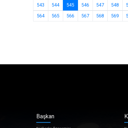
(current)
543
544
545
546
547
548
564
565
566
567
568
569
Başkan
K