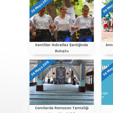
06 Mayıs 2019
06 Mayı
Kentliler Hıdırellez Şenliğinde
Anne
Buluştu
06 Mayıs 2019
06 Mayı
Camilerde Ramazan Temizliği