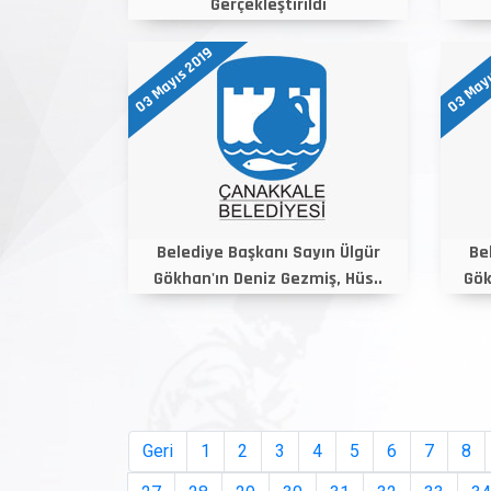
Gerçekleştirildi
03 Mayıs 2019
03 Mayı
Belediye Başkanı Sayın Ülgür
Be
Gökhan'ın Deniz Gezmiş, Hüs..
Gök
Geri
1
2
3
4
5
6
7
8