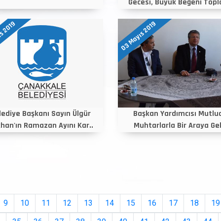
Gecesi, Büyük Beğeni Topla
s 2019
03 Mayıs 2019
lediye Başkanı Sayın Ülgür
Başkan Yardımcısı Mutlu
han'ın Ramazan Ayını Kar..
Muhtarlarla Bir Araya Gel
9
10
11
12
13
14
15
16
17
18
19