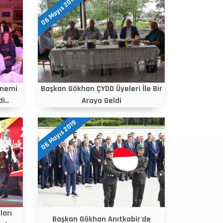
06 Mayıs 2019
önemi
Başkan Gökhan ÇYDD Üyeleri İle Bir
i..
Araya Geldi
06 Mayıs 2019
ları
Başkan Gökhan Anıtkabir'de