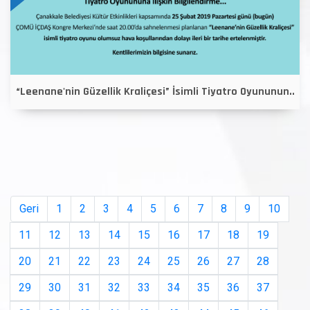
“Leenane'nin Güzellik Kraliçesi” İsimli Tiyatro Oyununun..
Geri
1
2
3
4
5
6
7
8
9
10
11
12
13
14
15
16
17
18
19
20
21
22
23
24
25
26
27
28
29
30
31
32
33
34
35
36
37