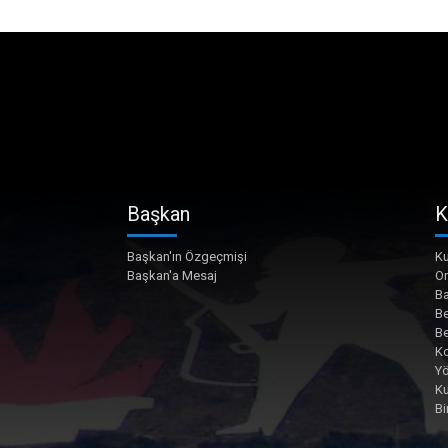
Başkan
K
Başkan'ın Özgeçmişi
Ku
Başkan'a Mesaj
O
Ba
Be
Be
Ko
Yö
K
Bi