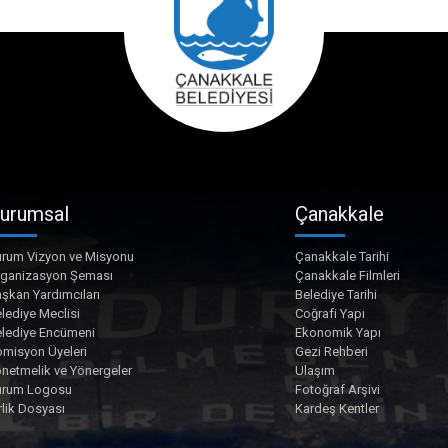
urumsal
Çanakkale
rum Vizyon ve Misyonu
Çanakkale Tarihi
rganizasyon Şeması
Çanakkale Filmleri
şkan Yardımcıları
Belediye Tarihi
lediye Meclisi
Coğrafi Yapı
lediye Encümeni
Ekonomik Yapı
misyon Üyeleri
Gezi Rehberi
netmelik ve Yönergeler
Ulaşım
urum Logosu
Fotoğraf Arşivi
rlik Dosyası
Kardeş Kentler