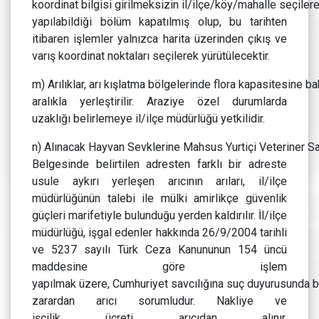
koordinat bilgisi girilmeksizin il/ilçe/köy/mahalle seçilere
yapılabildiği bölüm kapatılmış olup, bu tarihten
itibaren işlemler yalnızca harita üzerinden çıkış ve
varış koordinat noktaları seçilerek yürütülecektir.
m) Arılıklar, arı kışlatma bölgelerinde flora kapasitesine
aralıkla yerleştirilir. Araziye özel durumlarda
uzaklığı belirlemeye il/ilçe müdürlüğü yetkilidir.
n) Alınacak Hayvan Sevklerine Mahsus Yurtiçi Veteriner 
Belgesinde belirtilen adresten farklı bir adreste
usule aykırı yerleşen arıcının arıları, il/ilçe
müdürlüğünün talebi ile mülki amirlikçe güvenlik
güçleri marifetiyle bulunduğu yerden kaldırılır. İl/ilçe
müdürlüğü, işgal edenler hakkında 26/9/2004 tarihli
ve 5237 sayılı Türk Ceza Kanununun 154 üncü
maddesine göre işlem
yapılmak üzere, Cumhuriyet savcılığına suç duyurusunda 
zarardan arıcı sorumludur. Nakliye ve
işçilik ücreti arıcıdan alınır.