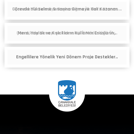
Görevde Yükselme Sınavına Girmeye Hak Kazanan ..
Mera, Yaylak ve Kışlakların Kullanım Esasların..
Engellilere Yönelik Yeni Dönem Proje Destekler..