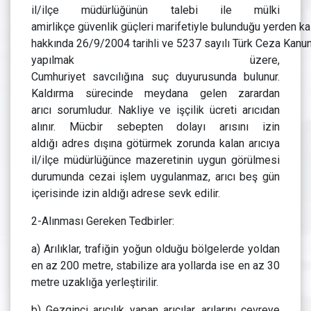
il/ilçe müdürlüğünün talebi ile mülki
amirlikçe güvenlik güçleri marifetiyle bulunduğu yerden kaldı
hakkında 26/9/2004 tarihli ve 5237 sayılı Türk Ceza Kan
yapılmak üzere,
Cumhuriyet savcılığına suç duyurusunda bulunur.
Kaldırma sürecinde meydana gelen zarardan
arıcı sorumludur. Nakliye ve işçilik ücreti arıcıdan
alınır. Mücbir sebepten dolayı arısını izin
aldığı adres dışına götürmek zorunda kalan arıcıya
il/ilçe müdürlüğünce mazeretinin uygun görülmesi
durumunda cezai işlem uygulanmaz, arıcı beş gün
içerisinde izin aldığı adrese sevk edilir.
2-Alınması Gereken Tedbirler:
a) Arılıklar, trafiğin yoğun olduğu bölgelerde yoldan
en az 200 metre, stabilize ara yollarda ise en az 30
metre uzaklığa yerleştirilir.
b) Gezginci arıcılık yapan arıcılar, arılarını çevreye