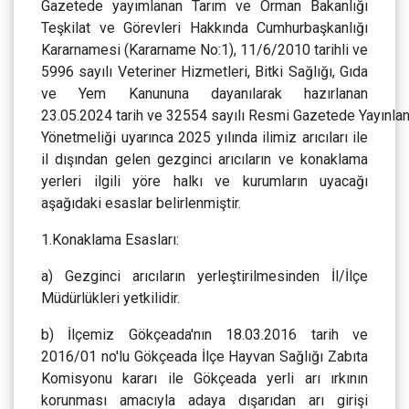
Gazetede yayımlanan Tarım ve Orman Bakanlığı
Teşkilat ve Görevleri Hakkında Cumhurbaşkanlığı
Kararnamesi (Kararname No:1), 11/6/2010 tarihli ve
5996 sayılı Veteriner Hizmetleri, Bitki Sağlığı, Gıda
ve Yem Kanununa dayanılarak hazırlanan
23.05.2024 tarih ve 32554 sayılı Resmi Gazetede Yayınlan
Yönetmeliği uyarınca 2025 yılında ilimiz arıcıları ile
il dışından gelen gezginci arıcıların ve konaklama
yerleri ilgili yöre halkı ve kurumların uyacağı
aşağıdaki esaslar belirlenmiştir.
1.Konaklama Esasları:
a) Gezginci arıcıların yerleştirilmesinden İl/İlçe
Müdürlükleri yetkilidir.
b) İlçemiz Gökçeada'nın 18.03.2016 tarih ve
2016/01 no'lu Gökçeada İlçe Hayvan Sağlığı Zabıta
Komisyonu kararı ile Gökçeada yerli arı ırkının
korunması amacıyla adaya dışarıdan arı girişi