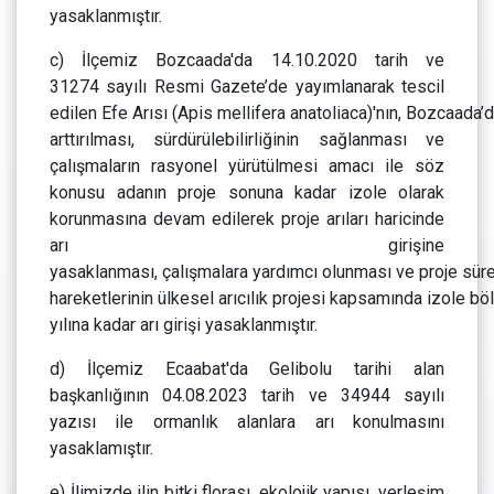
yasaklanmıştır.
c) İlçemiz Bozcaada'da 14.10.2020 tarih ve
31274 sayılı Resmi Gazete’de yayımlanarak tescil
edilen Efe Arısı (Apis mellifera anatoliaca)'nın, Bozcaada
arttırılması, sürdürülebilirliğinin sağlanması ve
çalışmaların rasyonel yürütülmesi amacı ile söz
konusu adanın proje sonuna kadar izole olarak
korunmasına devam edilerek proje arıları haricinde
arı girişine
yasaklanması, çalışmalara yardımcı olunması ve proje süre
hareketlerinin ülkesel arıcılık projesi kapsamında izole 
yılına kadar arı girişi yasaklanmıştır.
d) İlçemiz Ecaabat'da Gelibolu tarihi alan
başkanlığının 04.08.2023 tarih ve 34944 sayılı
yazısı ile ormanlık alanlara arı konulmasını
yasaklamıştır.
e) İlimizde ilin bitki florası, ekolojik yapısı, yerleşim