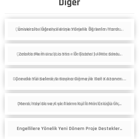
Diğer
Üniversite Öğrencilerine Yönelik Öğrenim Yardı..
Zabıta Memuru (Lisans - Önlisans ) Alımı Sına..
Görevde Yükselme Sınavına Girmeye Hak Kazanan ..
Mera, Yaylak ve Kışlakların Kullanım Esasların..
Engellilere Yönelik Yeni Dönem Proje Destekler..