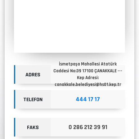
İsmetpaşa Mahallesi Atatürk
Caddesi No:39 17100 ÇANAKKALE ---
ADRES
Kep Adresi:
canakkale.belediyesi@hs01.kep.tr
444 17 17
TELEFON
0 286 212 39 91
FAKS