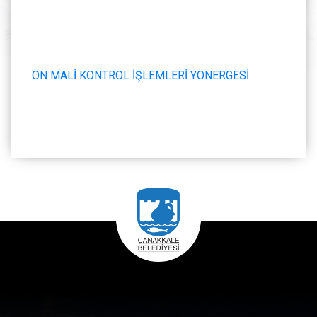
ÖN MALİ KONTROL İŞLEMLERİ YÖNERGESİ