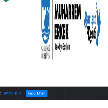
444 17 17
z.
Detaylı bilgi
Kabul Ettim