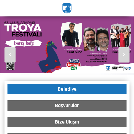
Belediye
Başvurular
Bize Ulaşın